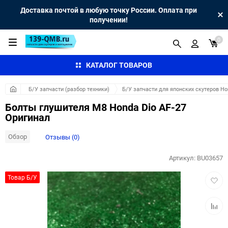
Доставка почтой в любую точку России. Оплата при
получении!
0
КАТАЛОГ ТОВАРОВ
Б/У запчасти (разбор техники)
Б/У запчасти для японских скутеров H
Болты глушителя M8 Honda Dio AF-27
Оригинал
Обзор
Отзывы (0)
Артикул:
BU03657
Добав
Товар Б/У
в
избра
Добав
к
сравн