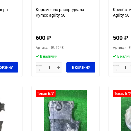
тера
Коромысло распредвала
Крепёж 
Kymco agility 50
Agility 50
600
₽
500
₽
Артикул: BU7948
Артикул: 
В наличии
В налич
мин.
мин.
КОРЗИНУ
В КОРЗИНУ
1
1
Товар Б/У
Товар Б/