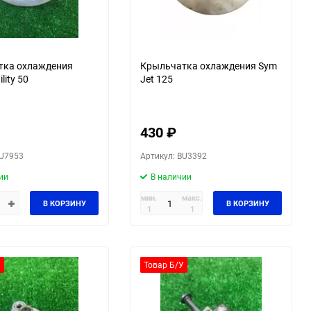
тка охлаждения
Крыльчатка охлаждения Sym
lity 50
Jet 125
430
₽
BU7953
Артикул: BU3392
ии
В наличии
мин.
макс.
В КОРЗИНУ
В КОРЗИНУ
1
1
У
Товар Б/У