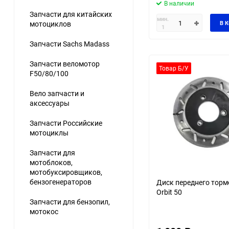
В наличии
Запчасти для китайских
мин.
мотоциклов
В 
1
Запчасти Sachs Madass
Запчасти веломотор
Товар Б/У
F50/80/100
Вело запчасти и
аксессуары
Запчасти Российские
мотоциклы
Запчасти для
мотоблоков,
мотобуксировщиков,
бензогенераторов
Диск переднего торм
Orbit 50
Запчасти для бензопил,
мотокос