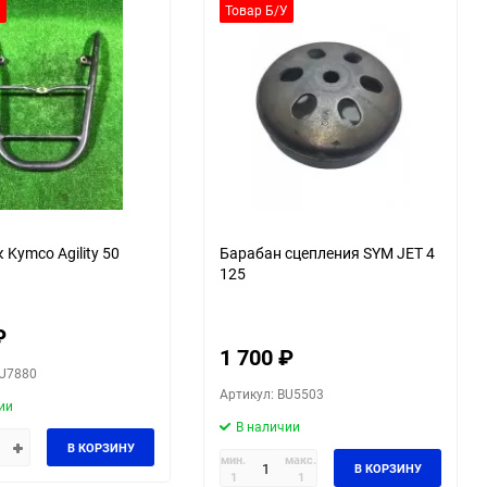
У
Товар Б/У
Kymco Agility 50
Барабан сцепления SYM JET 4
125
₽
1 700
₽
BU7880
Артикул: BU5503
ии
В наличии
В КОРЗИНУ
мин.
макс.
В КОРЗИНУ
1
1