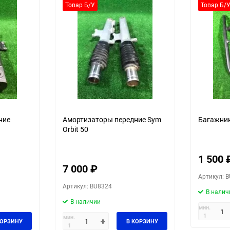
30
Товар Б/У
Товар Б/
60
90
150
ние
Амортизаторы передние Sym
Багажник 
Orbit 50
1 500
7 000
₽
Артикул: 
Артикул: BU8324
В налич
В наличии
мин.
1
мин.
КОРЗИНУ
В КОРЗИНУ
1