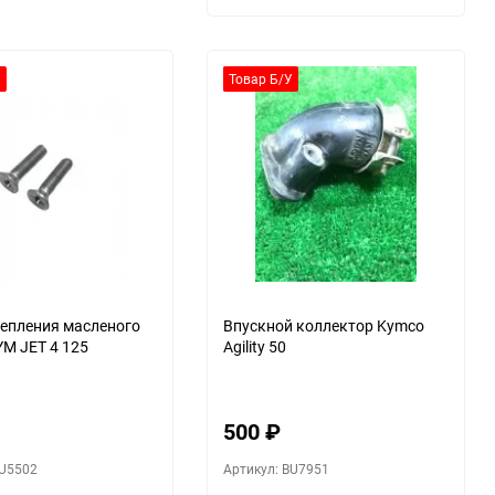
У
Товар Б/У
епления масленого
Впускной коллектор Kymco
YM JET 4 125
Agility 50
500
₽
BU5502
Артикул: BU7951