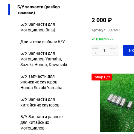
Б/У запчасти (разбор
техники)
2 000
₽
Б/У Запчасти для
мотоциклов Bajaj
Артикул: BU7691
В наличии
Двигатели в сборе Б/У
мин.
макс.
В 
Б/У Запчасти для
1
1
мотоциклов Yamaha,
Suzuki, Honda, Kawasaki
Б/У запчасти для
Товар Б/У
японских скутеров
Honda Suzuki Yamaha
Б/У Запчасти для
китайских скутеров
Б/У Запчасти разные
для китайских
мотоциклов