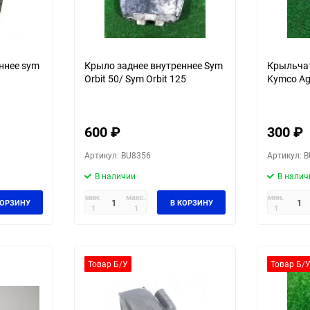
ннее sym
Крыло заднее внутреннее Sym
Крыльча
Orbit 50/ Sym Orbit 125
Kymco Agi
600
₽
300
₽
Артикул: BU8356
Артикул: 
В наличии
В налич
мин.
макс.
мин.
КОРЗИНУ
В КОРЗИНУ
1
1
1
Товар Б/У
Товар Б/