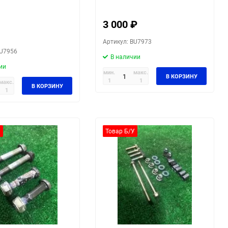
3 000
₽
Артикул: BU7973
BU7956
В наличии
ии
мин.
макс.
В КОРЗИНУ
1
1
макс.
В КОРЗИНУ
1
У
Товар Б/У