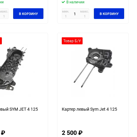
ии
В наличии
макс.
мин.
макс.
В КОРЗИНУ
В КОРЗИНУ
1
1
1
У
Товар Б/У
евый SYM JET 4 125
Картер левый Sym Jet 4 125
₽
2 500
₽