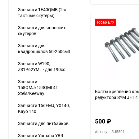
Запчасти 1E40QMB (2-х
тактные скутеры)
Товар Б/У
Запчасти для японских
скутеров
Запчасти для
квадроциклов 50-250см3
Запчасти W190,
ZS1P62YML - для 190сс
Запчасти
158QMJ/153QMI 4Т
Болты крепления кр
Stels/Keeway
редуктора SYM JET 4
Запчасти 156FMJ, YX140,
Kayo 140
500
₽
Запчасти для питбайков
Артикул: BU5501
Запчасти Yamaha YBR