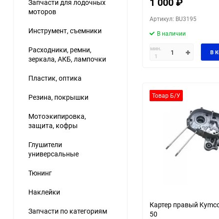
1 000
₽
Запчасти для лодочных
моторов
Артикул: BU3195
Инструмент, съемники
В наличии
мин.
Расходники, ремни,
В 
1
зеркала, АКБ, лампочки
Пластик, оптика
Товар Б/У
Резина, покрышки
Мотоэкипировка,
защита, кофры
Глушители
универсальные
Тюнинг
Наклейки
Картер правый Kymco 
Запчасти по категориям
50