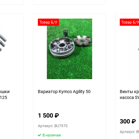
Товар Б/У
Товар Б/
ышки
Вариатор Kymco Agility 50
Винты кр
 125
насоса S
1 500
₽
300
₽
Артикул: BU7970
Артикул: 
В наличии