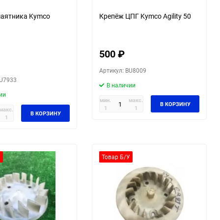
маятника Kymco
Крепёж ЦПГ Kymco Agility 50
500
₽
Артикул: BU8009
BU7933
В наличии
ии
мин.
макс.
В КОРЗИНУ
1
1
макс.
В КОРЗИНУ
1
У
Товар Б/У