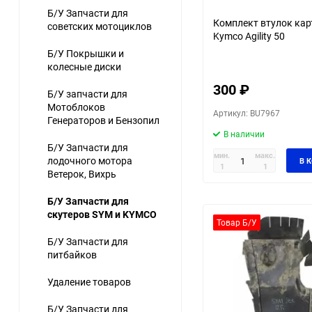
Б/У Запчасти для
Комплект втулок кар
советских мотоциклов
Kymco Agility 50
Б/У Покрышки и
колесные диски
300
₽
Б/У запчасти для
Мотоблоков
Артикул: BU7967
Генераторов и Бензопил
В наличии
Б/У Запчасти для
мин.
макс.
лодочного мотора
В 
1
1
Ветерок, Вихрь
Б/У Запчасти для
скутеров SYM и KYMCO
Товар Б/У
Б/У Запчасти для
питбайков
Удаление товаров
Б/У Запчасти для