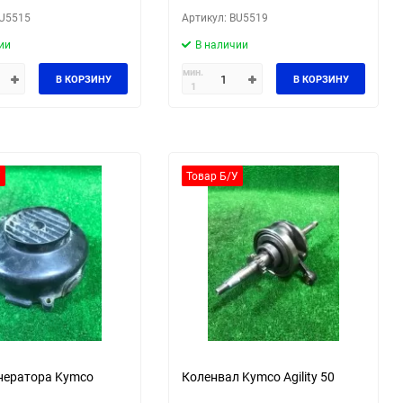
BU5515
Артикул: BU5519
ии
В наличии
мин.
В КОРЗИНУ
В КОРЗИНУ
1
У
Товар Б/У
нератора Kymco
Коленвал Kymco Agility 50