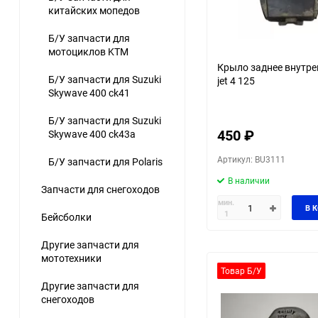
китайских мопедов
Б/У запчасти для
мотоциклов KTM
Крыло заднее внутре
Б/У запчасти для Suzuki
jet 4 125
Skywave 400 ck41
Б/У запчасти для Suzuki
450
₽
Skywave 400 ck43a
Артикул: BU3111
Б/У запчасти для Polaris
В наличии
Запчасти для снегоходов
мин.
В 
1
Бейсболки
Другие запчасти для
мототехники
Товар Б/У
Другие запчасти для
снегоходов