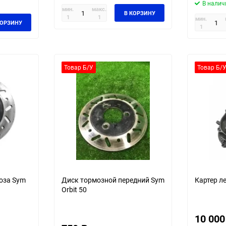
В налич
мин.
макс.
В КОРЗИНУ
1
1
мин.
КОРЗИНУ
1
Товар Б/У
Товар Б/
оза Sym
Диск тормозной передний Sym
Картер л
Orbit 50
10 000