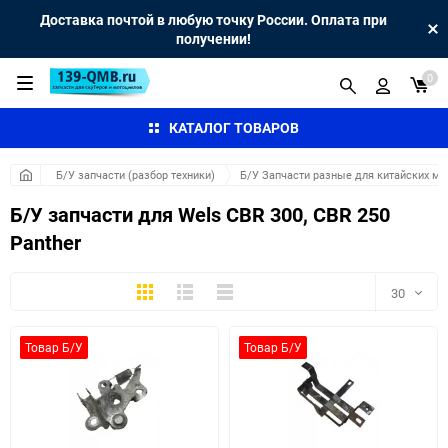
Доставка почтой в любую точку России. Оплата при
получении!
0
КАТАЛОГ ТОВАРОВ
Б/У запчасти (разбор техники)
Б/У Запчасти разные для китайских мо
Б/У запчасти для Wels CBR 300, CBR 250
Panther
Плитка
Подробно
Компактно
30
30
Товар Б/У
Товар Б/У
60
90