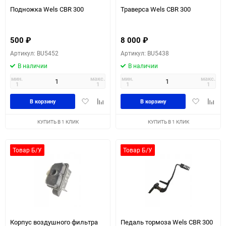
Подножка Wels CBR 300
Траверса Wels CBR 300
500
₽
8 000
₽
Артикул: BU5452
Артикул: BU5438
В наличии
В наличии
мин.
макс.
мин.
макс.
1
1
1
1
Добавить
Добавить
Добавить
Доба
В корзину
В корзину
в
к
в
к
избранное
сравнению
избранное
сравн
КУПИТЬ В 1 КЛИК
КУПИТЬ В 1 КЛИК
Товар Б/У
Товар Б/У
Корпус воздушного фильтра
Педаль тормоза Wels CBR 300