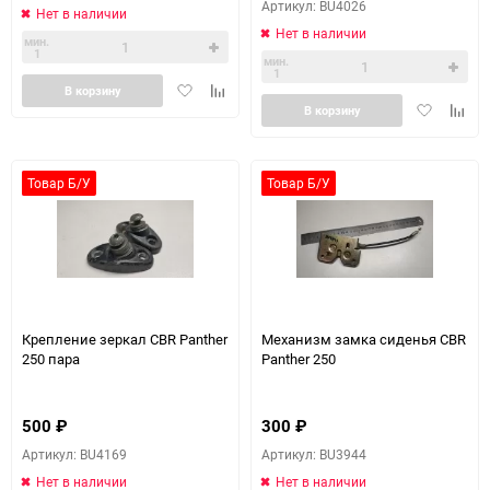
Артикул: BU4026
Нет в наличии
Нет в наличии
мин.
1
мин.
1
Добавить
Добавить
В корзину
Добавить
Доба
в
к
В корзину
в
к
избранное
сравнению
избранное
сравн
Товар Б/У
Товар Б/У
Крепление зеркал CBR Panther
Механизм замка сиденья CBR
250 пара
Panther 250
500
₽
300
₽
Артикул: BU4169
Артикул: BU3944
Нет в наличии
Нет в наличии