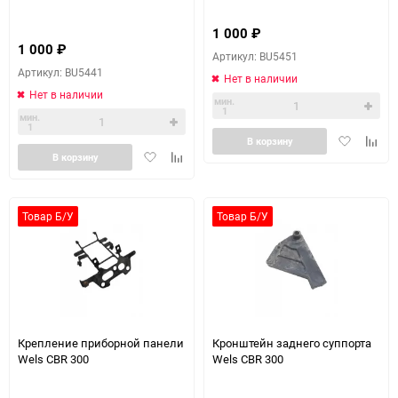
1 000
₽
1 000
₽
Артикул: BU5451
Артикул: BU5441
Нет в наличии
Нет в наличии
мин.
1
мин.
1
Добавить
Доба
В корзину
Добавить
Добавить
в
к
В корзину
в
к
избранное
сравн
избранное
сравнению
Товар Б/У
Товар Б/У
Крепление приборной панели
Кронштейн заднего суппорта
Wels CBR 300
Wels CBR 300