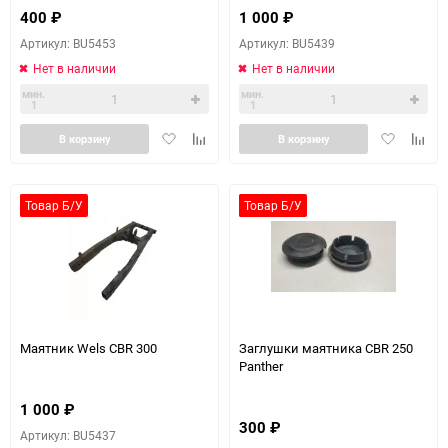
400
₽
1 000
₽
Артикул: BU5453
Артикул: BU5439
Нет в наличии
Нет в наличии
мин.
мин.
1
1
Добавить
Добавить
Добавить
Доба
В корзину
В корзину
в
к
в
к
избранное
сравнению
избранное
сравн
Товар Б/У
Товар Б/У
Маятник Wels CBR 300
Заглушки маятника CBR 250
Panther
1 000
₽
300
₽
Артикул: BU5437