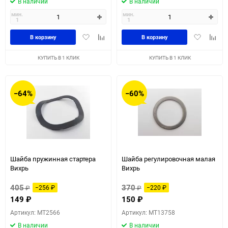
В наличии
В наличии
мин.
мин.
1
1
Добавить
Добавить
Добавить
Доба
В корзину
В корзину
в
к
в
к
избранное
сравнению
избранное
сравн
КУПИТЬ В 1 КЛИК
КУПИТЬ В 1 КЛИК
−64%
−60%
Шайба пружинная стартера
Шайба регулировочная малая
Вихрь
Вихрь
405
370
₽
−256
₽
₽
−220
₽
149
₽
150
₽
Артикул: MT2566
Артикул: MT13758
В наличии
В наличии