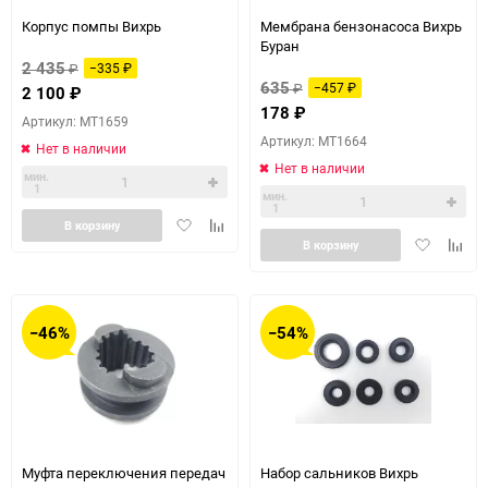
Корпус помпы Вихрь
Мембрана бензонасоса Вихрь
Буран
2 435
₽
−335
₽
635
₽
−457
₽
2 100
₽
178
₽
Артикул: MT1659
Артикул: MT1664
Нет в наличии
Нет в наличии
мин.
1
мин.
1
Добавить
Добавить
В корзину
Добавить
Доба
в
к
В корзину
в
к
избранное
сравнению
избранное
сравн
−46%
−54%
Муфта переключения передач
Набор сальников Вихрь