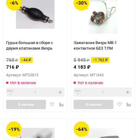
−6%
−30%
Груша большая в сборе с
Зажигание Вихрь МВ-1
двумя клапанами Вихрь
контактное БЕЗ ТЛМ
760
5 945
₽
−44
₽
₽
−1 762
₽
716
₽
4 183
₽
Артикул: MT33815
Артикул: MT1645
Нет в наличии
Нет в наличии
мин.
мин.
1
1
Добавить
Добавить
Добавить
Доба
В корзину
В корзину
в
к
в
к
избранное
сравнению
избранное
сравн
−19%
−64%