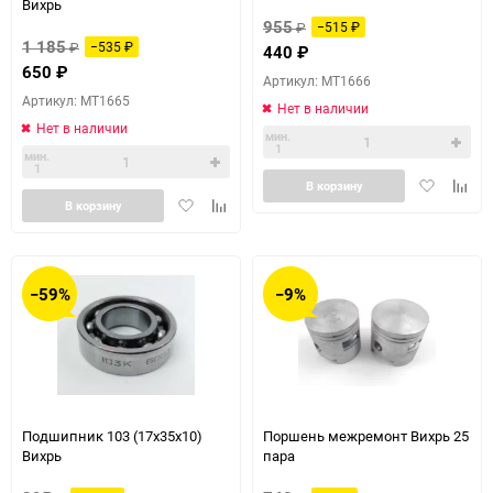
Вихрь
955
₽
−515
₽
1 185
₽
−535
₽
440
₽
650
₽
Артикул: MT1666
Артикул: MT1665
Нет в наличии
Нет в наличии
мин.
1
мин.
1
Добавить
Доба
В корзину
Добавить
Добавить
в
к
В корзину
в
к
избранное
сравн
избранное
сравнению
−59%
−9%
Подшипник 103 (17x35x10)
Поршень межремонт Вихрь 25
Вихрь
пара