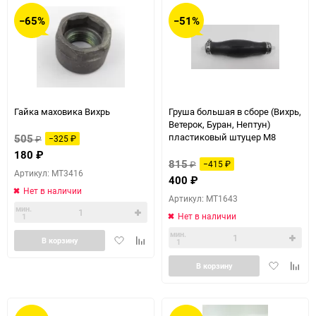
−65%
−51%
Гайка маховика Вихрь
Груша большая в сборе (Вихрь,
Ветерок, Буран, Нептун)
пластиковый штуцер М8
505
₽
−325
₽
180
₽
815
₽
−415
₽
Артикул: MT3416
400
₽
Нет в наличии
Артикул: MT1643
мин.
Нет в наличии
1
мин.
Добавить
Добавить
В корзину
1
в
к
Добавить
Доба
избранное
сравнению
В корзину
в
к
избранное
сравн