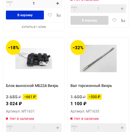
мин.
1
мин.
1
Добавить
Добавить
В корзину
Добавить
Доба
в
к
В корзину
в
к
избранное
сравнению
КУПИТЬ В 1 КЛИК
избранное
сравн
−18%
−32%
Блок выносной МБ22А Вихрь
Вал торсионный Вихрь
3 685
1 600
₽
−661
₽
₽
−500
₽
3 024
₽
1 100
₽
Артикул: MT1631
Артикул: MT1635
Нет в наличии
Нет в наличии
мин.
мин.
1
1