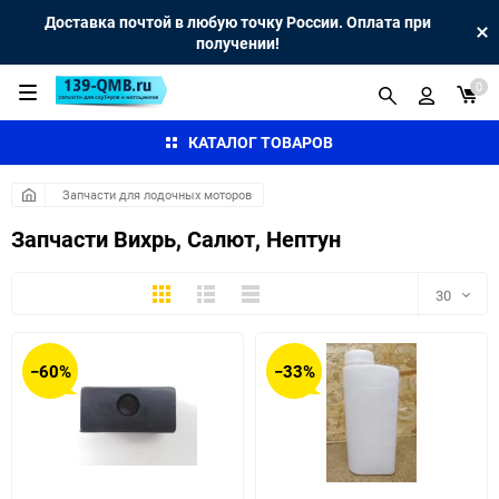
Доставка почтой в любую точку России. Оплата при
получении!
0
КАТАЛОГ ТОВАРОВ
Запчасти для лодочных моторов
Запчасти Вихрь, Салют, Нептун
Плитка
Подробно
Компактно
30
30
−60%
−33%
60
90
150