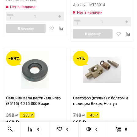
Артикул: MT33014
Нет в наличии
Нет в наличии
мин.
1
мин.
1
Добавить
Добавить
В корзину
Добавить
Доба
в
к
В корзину
в
к
избранное
сравнению
избранное
сравн
−59%
−7%
Сальник вала вертикального
Светофор (втулка) с болтом и
(35*15) 4.215-000 Вихрь
пальцем Вихрь, Нептун
390
710
₽
−230
₽
₽
−45
₽
160
₽
665
₽
0
0
0
0
Артикул: MT7131
Артикул: MT5849