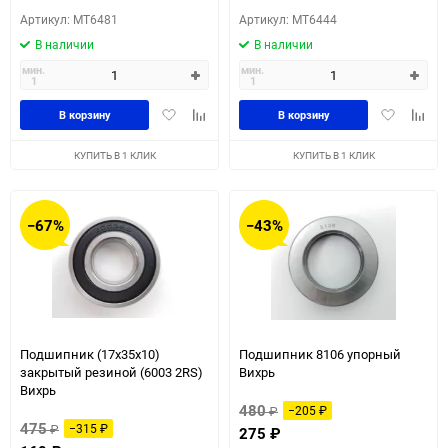
Артикул: MT6481
Артикул: MT6444
В наличии
В наличии
мин.
мин.
1
1
Добавить
Добавить
Добавить
Доба
В корзину
В корзину
в
к
в
к
избранное
сравнению
избранное
сравн
КУПИТЬ В 1 КЛИК
КУПИТЬ В 1 КЛИК
−67%
−43%
Подшипник (17x35x10)
Подшипник 8106 упорный
закрытый резиной (6003 2RS)
Вихрь
Вихрь
480
₽
−205
₽
475
₽
−315
₽
275
₽