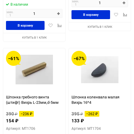
мин.
В наличии
1
мин.
Добавить
Доба
В корзину
1
в
к
Добавить
Добавить
избранное
сравн
В корзину
КУПИТЬ В 1 КЛИК
в
к
избранное
сравнению
КУПИТЬ В 1 КЛИК
−61%
−67%
Шпонка гребного винта
Шпонка коленвала малая
(штифт) Вихрь L-23мм,d-5мм
Вихрь 16*4
390
395
₽
−236
₽
₽
−262
₽
154
₽
133
₽
Артикул: MT1706
Артикул: MT1704