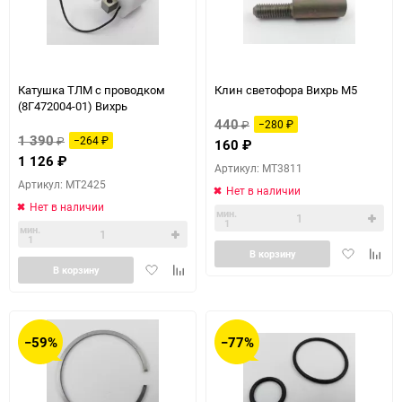
Катушка ТЛМ с проводком
Клин светофора Вихрь М5
(8Г472004-01) Вихрь
440
₽
−280
₽
1 390
₽
−264
₽
160
₽
1 126
₽
Артикул: MT3811
Артикул: MT2425
Нет в наличии
Нет в наличии
мин.
1
мин.
1
Добавить
Доба
В корзину
Добавить
Добавить
в
к
В корзину
в
к
избранное
сравн
избранное
сравнению
−59%
−77%