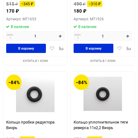
515
490
₽
−345
₽
₽
−310
₽
170
₽
180
₽
Артикул: MT1653
Артикул: MT1926
В наличии
В наличии
мин.
мин.
1
1
Добавить
Добавить
Добавить
Доба
В корзину
В корзину
в
к
в
к
избранное
сравнению
избранное
сравн
КУПИТЬ В 1 КЛИК
КУПИТЬ В 1 КЛИК
−84%
−84%
Кольцо пробки редуктора
Кольцо уплотнительное тяги
Вихрь
реверса 11х2,2 Вихрь