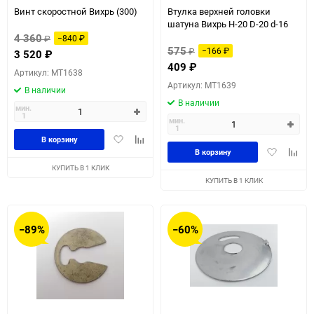
Винт скоростной Вихрь (300)
Втулка верхней головки
шатуна Вихрь H-20 D-20 d-16
4 360
₽
−840
₽
575
₽
−166
₽
3 520
₽
409
₽
Артикул: MT1638
Артикул: MT1639
В наличии
В наличии
мин.
1
мин.
1
Добавить
Добавить
В корзину
Добавить
Доба
в
к
В корзину
в
к
избранное
сравнению
КУПИТЬ В 1 КЛИК
избранное
сравн
КУПИТЬ В 1 КЛИК
−89%
−60%