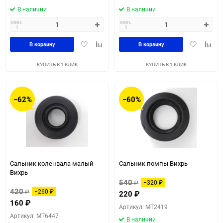
В наличии
В наличии
мин.
мин.
1
1
Добавить
Добавить
Добавить
Доба
В корзину
В корзину
в
к
в
к
избранное
сравнению
избранное
сравн
КУПИТЬ В 1 КЛИК
КУПИТЬ В 1 КЛИК
−62%
−60%
Сальник коленвала малый
Сальник помпы Вихрь
Вихрь
540
₽
−320
₽
420
₽
−260
₽
220
₽
160
₽
Артикул: MT2419
Артикул: MT6447
В наличии