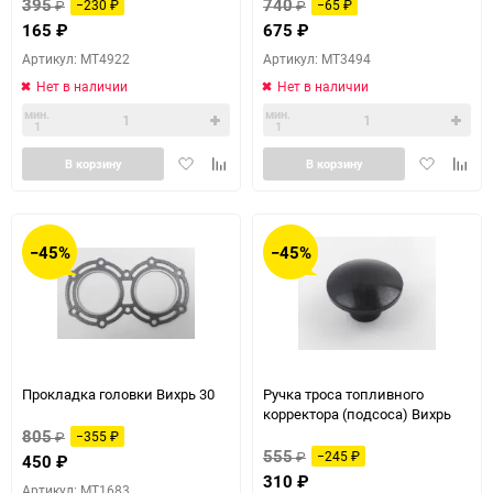
395
740
₽
−230
₽
₽
−65
₽
165
₽
675
₽
Артикул: MT4922
Артикул: MT3494
Нет в наличии
Нет в наличии
мин.
мин.
1
1
Добавить
Добавить
Добавить
Доба
В корзину
В корзину
в
к
в
к
избранное
сравнению
избранное
сравн
−45%
−45%
Прокладка головки Вихрь 30
Ручка троса топливного
корректора (подсоса) Вихрь
805
₽
−355
₽
555
₽
−245
₽
450
₽
310
₽
Артикул: MT1683