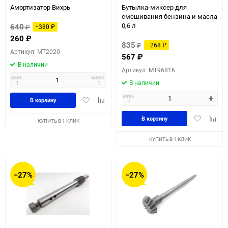
Амортизатор Вихрь
Бутылка-миксер для
смешивания бензина и масла
0,6 л
640
₽
−380
₽
260
₽
835
₽
−268
₽
Артикул: MT2020
567
₽
В наличии
Артикул: MT96816
мин.
макс.
В наличии
1
1
мин.
Добавить
Добавить
В корзину
1
в
к
Добавить
Доба
избранное
сравнению
В корзину
КУПИТЬ В 1 КЛИК
в
к
избранное
сравн
КУПИТЬ В 1 КЛИК
−27%
−27%