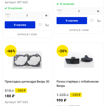
Артикул: MT1682
В наличии
В наличии
мин.
1
мин.
1
Добавить
Доба
В корзину
Добавить
Добавить
в
к
В корзину
в
к
избранное
сравн
КУПИТЬ В 1 КЛИК
избранное
сравнению
КУПИТЬ В 1 КЛИК
−66%
−20%
Прокладка цилиндра Вихрь 30
Ручка стартера с отбойником
Вихрь
515
₽
−335
₽
1 225
₽
−235
₽
180
₽
990
₽
Артикул: MT1685