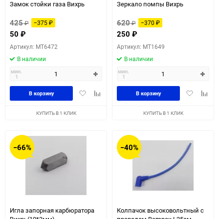
Замок стойки газа Вихрь
Зеркало помпы Вихрь
425
620
₽
−375
₽
₽
−370
₽
50
₽
250
₽
Артикул: MT6472
Артикул: MT1649
В наличии
В наличии
мин.
мин.
1
1
Добавить
Добавить
Добавить
Доба
В корзину
В корзину
в
к
в
к
избранное
сравнению
избранное
сравн
КУПИТЬ В 1 КЛИК
КУПИТЬ В 1 КЛИК
−66%
−40%
Игла запорная карбюратора
Колпачок высоковольтный с