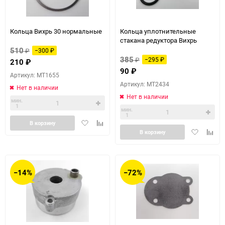
Кольца Вихрь 30 нормальные
Кольца уплотнительные
стакана редуктора Вихрь
510
₽
−300
₽
385
₽
−295
₽
210
₽
90
₽
Артикул: MT1655
Артикул: MT2434
Нет в наличии
Нет в наличии
мин.
1
мин.
1
Добавить
Добавить
В корзину
Добавить
Доба
в
к
В корзину
в
к
избранное
сравнению
избранное
сравн
−14%
−72%