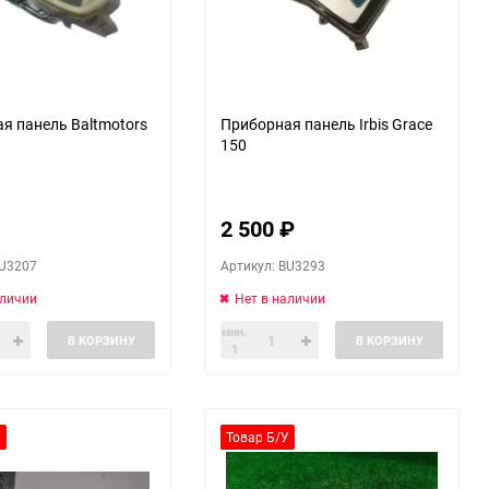
я панель Baltmotors
Приборная панель Irbis Grace
150
2 500
₽
BU3207
Артикул: BU3293
аличии
Нет в наличии
мин.
В КОРЗИНУ
В КОРЗИНУ
1
У
Товар Б/У