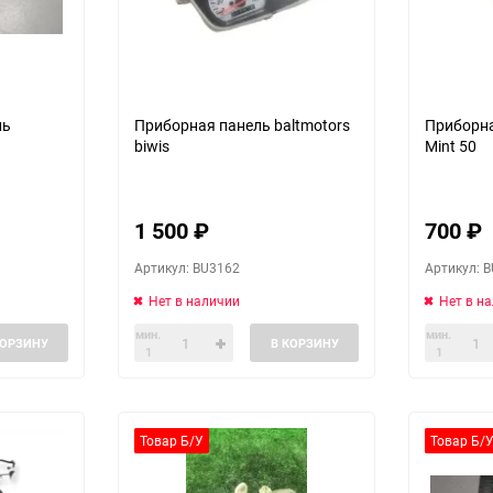
ль
Приборная панель baltmotors
Приборна
biwis
Mint 50
1 500
₽
700
₽
Артикул: BU3162
Артикул: 
Нет в наличии
Нет в н
мин.
мин.
КОРЗИНУ
В КОРЗИНУ
1
1
Товар Б/У
Товар Б/