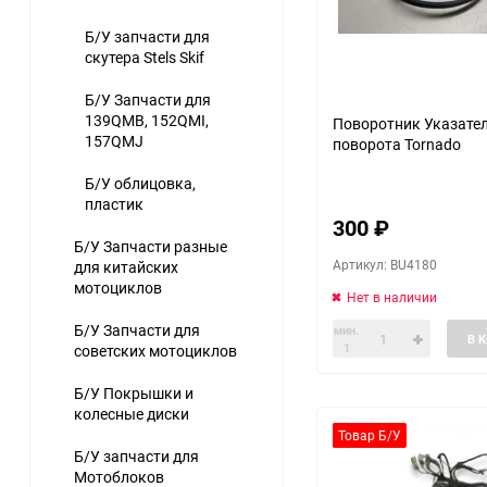
Б/У запчасти для
скутера Stels Skif
Б/У Запчасти для
139QMB, 152QMI,
Поворотник Указате
157QMJ
поворота Tornado
Б/У облицовка,
пластик
300
₽
Б/У Запчасти разные
Артикул: BU4180
для китайских
мотоциклов
Нет в наличии
Б/У Запчасти для
мин.
В 
1
советских мотоциклов
Б/У Покрышки и
колесные диски
Товар Б/У
Б/У запчасти для
Мотоблоков