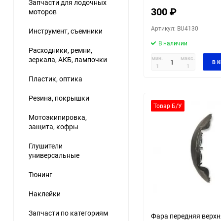
Запчасти для лодочных
300
₽
моторов
Артикул: BU4130
Инструмент, съемники
В наличии
Расходники, ремни,
мин.
макс.
зеркала, АКБ, лампочки
В 
1
1
Пластик, оптика
Резина, покрышки
Товар Б/У
Мотоэкипировка,
защита, кофры
Глушители
универсальные
Тюнинг
Наклейки
Запчасти по категориям
Фара передняя верх