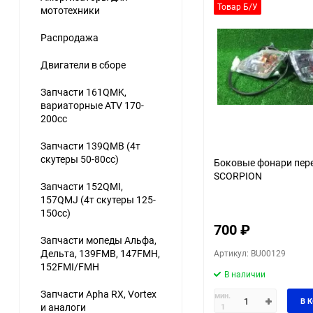
Товар Б/У
мототехники
Распродажа
Двигатели в сборе
Запчасти 161QMK,
вариаторные ATV 170-
200cc
Запчасти 139QMB (4т
скутеры 50-80сс)
Боковые фонари пер
SCORPION
Запчасти 152QMI,
157QMJ (4т скутеры 125-
150сс)
700
₽
Запчасти мопеды Альфа,
Дельта, 139FMB, 147FMH,
Артикул: BU00129
152FMI/FMH
В наличии
Запчасти Apha RX, Vortex
мин.
В 
и аналоги
1