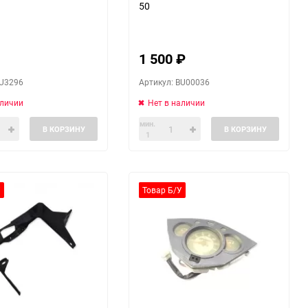
50
1 500
₽
BU3296
Артикул: BU00036
аличии
Нет в наличии
мин.
В КОРЗИНУ
В КОРЗИНУ
1
У
Товар Б/У