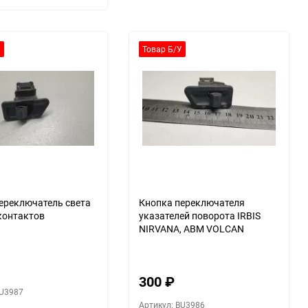
У
Товар Б/У
ереключатель света
Кнопка переключателя
 контактов
указателей поворота IRBIS
NIRVANA, ABM VOLCAN
300
₽
BU3987
Артикул: BU3986