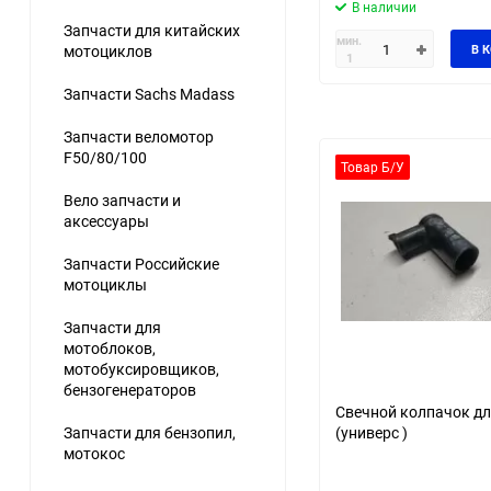
В наличии
Запчасти для китайских
мин.
мотоциклов
В 
1
Запчасти Sachs Madass
Запчасти веломотор
F50/80/100
Товар Б/У
Вело запчасти и
аксессуары
Запчасти Российские
мотоциклы
Запчасти для
мотоблоков,
мотобуксировщиков,
бензогенераторов
Свечной колпачок дл
Запчасти для бензопил,
(универс )
мотокос