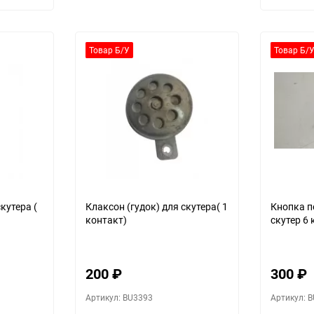
Товар Б/У
Товар Б/
кутера (
Клаксон (гудок) для скутера( 1
Кнопка п
контакт)
скутер 6
200
₽
300
₽
Артикул: BU3393
Артикул: 