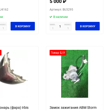
5 000
₽
BU4162
Артикул: BU3295
ии
В наличии
макс.
мин.
макс.
В КОРЗИНУ
В КОРЗИНУ
1
1
1
У
Товар Б/У
нарь (фара) Irbis
Замок зажигания ABM Storm