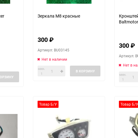
er
Зеркала М8 красные
Кронштей
Baltmotor
300
₽
300
₽
Артикул: BU03145
Артикул: 
Нет в наличии
Нет в н
мин.
В КОРЗИНУ
1
мин.
КОРЗИНУ
1
Товар Б/У
Товар Б/