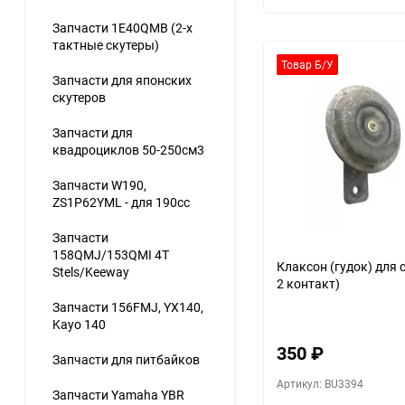
Запчасти 1E40QMB (2-х
тактные скутеры)
Товар Б/У
Запчасти для японских
скутеров
Запчасти для
квадроциклов 50-250см3
Запчасти W190,
ZS1P62YML - для 190сс
Запчасти
158QMJ/153QMI 4Т
Клаксон (гудок) для с
Stels/Keeway
2 контакт)
Запчасти 156FMJ, YX140,
Kayo 140
350
₽
Запчасти для питбайков
Артикул: BU3394
Запчасти Yamaha YBR