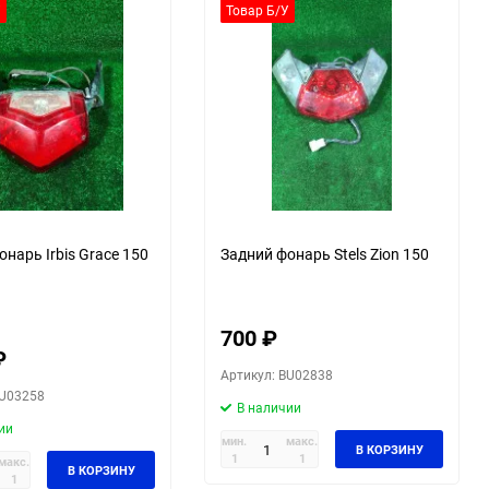
У
Товар Б/У
нарь Irbis Grace 150
Задний фонарь Stels Zion 150
700
₽
₽
Артикул: BU02838
BU03258
В наличии
ии
мин.
макс.
В КОРЗИНУ
1
1
макс.
В КОРЗИНУ
1