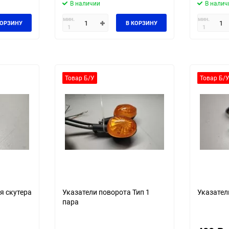
В наличии
В налич
мин.
мин.
КОРЗИНУ
В КОРЗИНУ
1
1
Товар Б/У
Товар Б/
я скутера
Указатели поворота Тип 1
Указател
пара