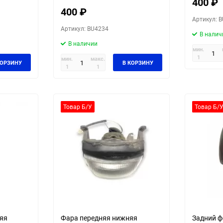
400
₽
400
₽
Артикул: 
Артикул: BU4234
В налич
В наличии
мин.
1
мин.
макс.
КОРЗИНУ
В КОРЗИНУ
1
1
Товар Б/У
Товар Б/
няя
Фара передняя нижняя
Задний фо