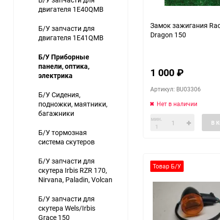
двигателя 1E40QMB
Замок зажигания Rac
Б/У запчасти для
Dragon 150
двигателя 1E41QMB
Б/У Приборные
панели, оптика,
1 000
₽
электрика
Артикул: BU03306
Б/У Сидения,
подножки, маятники,
Нет в наличии
багажники
мин.
В 
1
Б/У тормозная
система скутеров
Б/У запчасти для
Товар Б/У
скутера Irbis RZR 170,
Nirvana, Paladin, Volcan
Б/У запчасти для
скутера Wels/Irbis
Grace 150