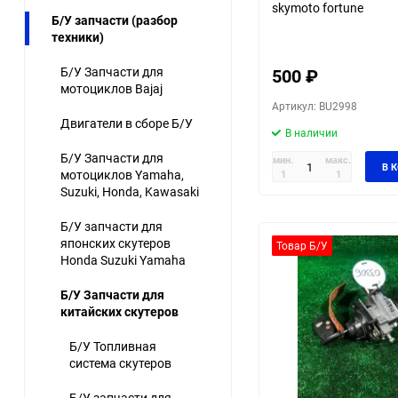
skymoto fortune
Б/У запчасти (разбор
техники)
Б/У Запчасти для
500
₽
мотоциклов Bajaj
Артикул: BU2998
Двигатели в сборе Б/У
В наличии
Б/У Запчасти для
мин.
макс.
В 
мотоциклов Yamaha,
1
1
Suzuki, Honda, Kawasaki
Б/У запчасти для
японских скутеров
Товар Б/У
Honda Suzuki Yamaha
Б/У Запчасти для
китайских скутеров
Б/У Топливная
система скутеров
Б/У запчасти для