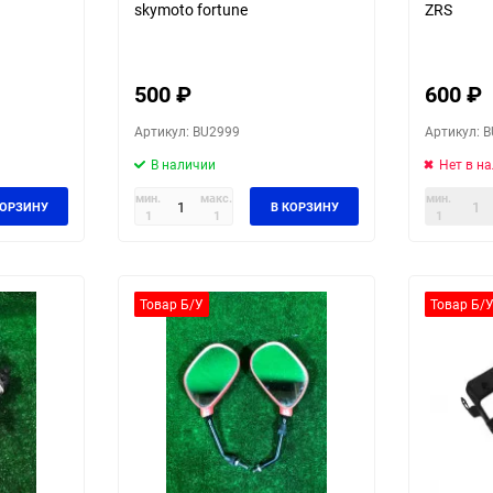
skymoto fortune
ZRS
500
₽
600
₽
Артикул: BU2999
Артикул: 
В наличии
Нет в н
мин.
макс.
мин.
КОРЗИНУ
В КОРЗИНУ
1
1
1
Товар Б/У
Товар Б/