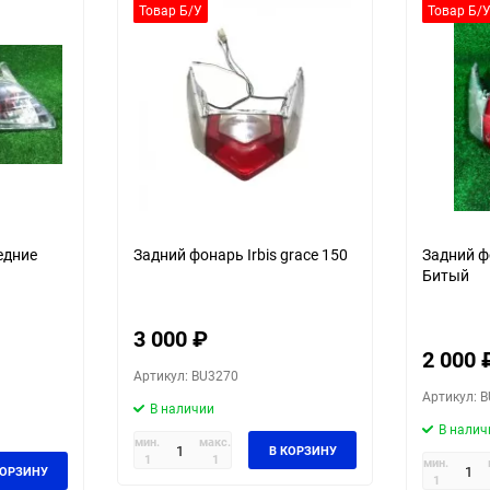
30
Товар Б/У
Товар Б/
60
90
150
едние
Задний фонарь Irbis grace 150
Задний фо
Битый
3 000
₽
2 000
Артикул: BU3270
Артикул: 
В наличии
В налич
мин.
макс.
В КОРЗИНУ
1
1
мин.
КОРЗИНУ
1