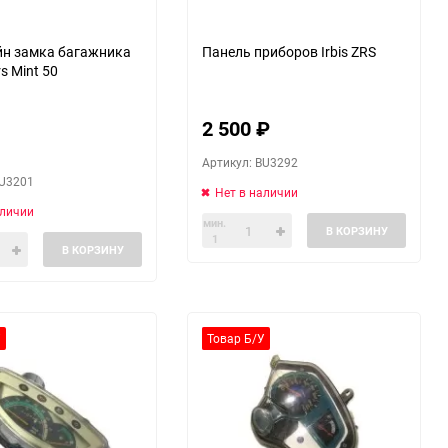
н замка багажника
Панель приборов Irbis ZRS
s Mint 50
2 500
₽
Артикул: BU3292
BU3201
Нет в наличии
аличии
мин.
В КОРЗИНУ
1
В КОРЗИНУ
У
Товар Б/У