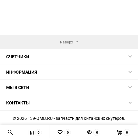
избранное
сравнению
наверх
СЧЕТЧИКИ
ИНФОРМАЦИЯ
МЫ В СЕТИ
КОНТАКТЫ
© 2026 139-QMB.RU - запчасти для китайских скутеров.
Мы получаем и обрабатываем персональные данные
0
0
0
0
посетителей нашего сайта в соответствии с
официальной