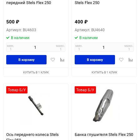
передний Stels Flex 250
Stels Flex 250
500
₽
400
₽
Артикул: BU4603
Артикул: BU4640
В наличии
В наличии
мин.
макс.
мин.
макс.
1
1
1
1
Добавить
Добавить
Добавить
Доба
В корзину
В корзину
в
к
в
к
избранное
сравнению
избранное
сравн
КУПИТЬ В 1 КЛИК
КУПИТЬ В 1 КЛИК
Товар Б/У
Товар Б/У
Ось переднего колеса Stels
Банка глушителя Stels Flex 250