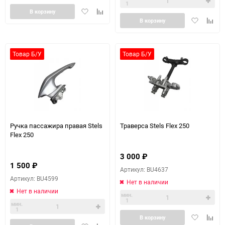
1
Добавить
Добавить
В корзину
Добавить
Доба
в
к
В корзину
в
к
избранное
сравнению
избранное
сравн
Товар Б/У
Товар Б/У
Ручка пассажира правая Stels
Траверса Stels Flex 250
Flex 250
3 000
₽
1 500
₽
Артикул: BU4637
Артикул: BU4599
Нет в наличии
Нет в наличии
мин.
1
мин.
1
Добавить
Доба
В корзину