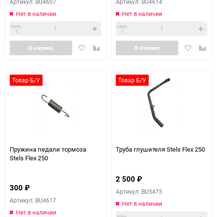
Артикул: BU4607
Артикул: BU4614
Нет в наличии
Нет в наличии
мин.
мин.
1
1
Добавить
Добавить
Добавить
Доба
В корзину
В корзину
в
к
в
к
избранное
сравнению
избранное
сравн
Товар Б/У
Товар Б/У
Пружина педали тормоза
Труба глушителя Stels Flex 250
Stels Flex 250
2 500
₽
300
₽
Артикул: BU5475
Артикул: BU4617
Нет в наличии
Нет в наличии
мин.