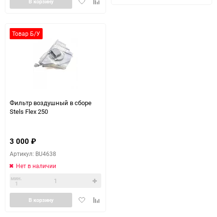
Добавить
Добавить
в
к
В корзину
в
к
избранное
сравн
избранное
сравнению
Товар Б/У
Фильтр воздушный в сборе
Stels Flex 250
3 000
₽
Артикул: BU4638
Нет в наличии
мин.
1
Добавить
Добавить
В корзину
в
к