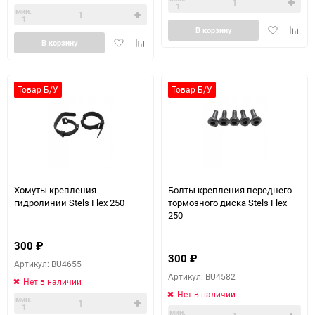
1
мин.
1
Добавить
Доба
В корзину
Добавить
Добавить
в
к
В корзину
в
к
избранное
сравн
избранное
сравнению
Товар Б/У
Товар Б/У
Хомуты крепления
Болты крепления переднего
гидролинии Stels Flex 250
тормозного диска Stels Flex
250
300
₽
300
₽
Артикул: BU4655
Артикул: BU4582
Нет в наличии
Нет в наличии
мин.
1
мин.