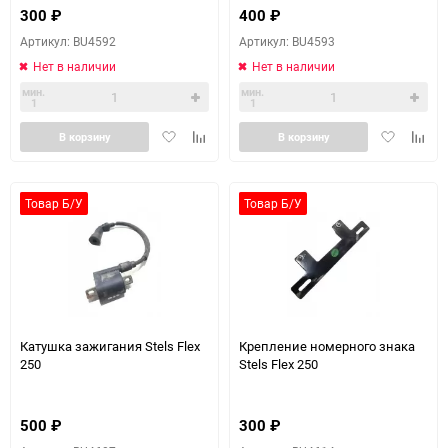
300
₽
400
₽
Артикул: BU4592
Артикул: BU4593
Нет в наличии
Нет в наличии
мин.
мин.
1
1
Добавить
Добавить
Добавить
Доба
В корзину
В корзину
в
к
в
к
избранное
сравнению
избранное
сравн
Товар Б/У
Товар Б/У
Катушка зажигания Stels Flex
Крепление номерного знака
250
Stels Flex 250
500
₽
300
₽