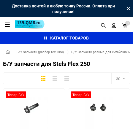
Доставка почтой в любую точку России. Оплата при
получении!
0
КАТАЛОГ ТОВАРОВ
Б/У запчасти (разбор техники)
Б/У Запчасти разные для китайских мо
Б/У запчасти для Stels Flex 250
Плитка
Подробно
Компактно
30
30
Товар Б/У
Товар Б/У
60
90
150