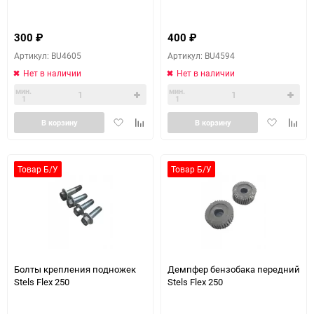
300
₽
400
₽
Артикул: BU4605
Артикул: BU4594
Нет в наличии
Нет в наличии
мин.
мин.
1
1
Добавить
Добавить
Добавить
Доба
В корзину
В корзину
в
к
в
к
избранное
сравнению
избранное
сравн
Товар Б/У
Товар Б/У
Болты крепления подножек
Демпфер бензобака передний
Stels Flex 250
Stels Flex 250