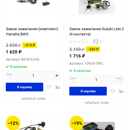
90
150
Замок зажигания (комплект)
Замок зажигания Suzuki Lets 2
Yamaha BWS
(4 контакта)
1
2 030
₽
−410
₽
2 100
₽
−384
₽
1 620
₽
1 716
₽
Артикул: 8678-GJHX
Артикул: 10934-TRYL
В наличии
В наличии
мин.
1
мин.
макс.
1
1
Добавить
Добавить
В корзину
Добавить
Доба
В корзину
в
к
в
к
избранное
сравнению
КУПИТЬ В 1 КЛИК
избранное
сравн
КУПИТЬ В 1 КЛИК
−12%
−19%