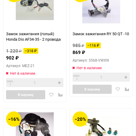
Замок зажигания (голый)
Замок зажигания RY 50 QT -10
Honda Dio AF34-35 - 2 провода
985
₽
−116
₽
1 220
₽
−318
₽
869
₽
902
₽
Артикул: 3568-VWXN
Артикул: MEZ-21
Нет в наличии
Нет в наличии
мин.
1
мин.
1
Добавить
Доба
В корзину
Добавить
Добавить
в
к
В корзину
в
к
избранное
сравн
избранное
сравнению
−16%
−20%