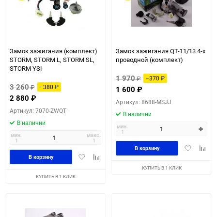
Замок зажигания (комплект)
Замок зажигания QT-11/13 4-х
STORM, STORM L, STORM SL,
проводной (комплект)
STORM YSI
1 970
₽
−370
₽
3 260
₽
−380
₽
1 600
₽
2 880
₽
Артикул: 8688-MSJJ
Артикул: 7070-ZWQT
В наличии
В наличии
мин.
1
мин.
макс.
1
1
Добавить
Доба
В корзину
Добавить
Добавить
в
к
В корзину
в
к
избранное
сравн
КУПИТЬ В 1 КЛИК
избранное
сравнению
КУПИТЬ В 1 КЛИК