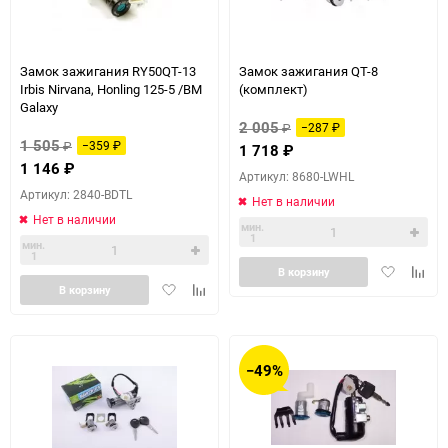
Замок зажигания RY50QT-13
Замок зажигания QT-8
Irbis Nirvana, Honling 125-5 /BM
(комплект)
Galaxy
2 005
₽
−287
₽
1 505
₽
−359
₽
1 718
₽
1 146
₽
Артикул: 8680-LWHL
Артикул: 2840-BDTL
Нет в наличии
Нет в наличии
мин.
1
мин.
1
Добавить
Доба
В корзину
Добавить
Добавить
в
к
В корзину
в
к
избранное
сравн
избранное
сравнению
−49%