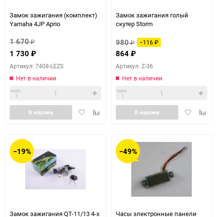
Замок зажигания (комплект)
Замок зажигания голый
Yamaha 4JP Aprio
скутер Storm
1 670
₽
980
₽
−116
₽
1 730
₽
864
₽
Артикул: 7408-LEZS
Артикул: Z-36
Нет в наличии
Нет в наличии
мин.
мин.
1
1
Добавить
Добавить
Добавить
Доба
В корзину
В корзину
в
к
в
к
избранное
сравнению
избранное
сравн
−19%
−49%
Замок зажигания QT-11/13 4-х
Часы электронные панели