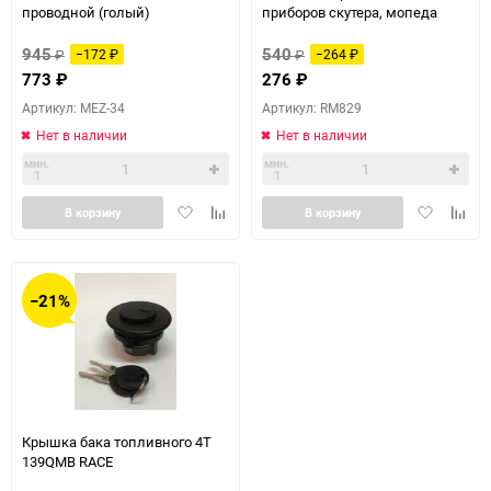
проводной (голый)
приборов скутера, мопеда
945
540
₽
−172
₽
₽
−264
₽
773
₽
276
₽
Артикул: MEZ-34
Артикул: RM829
Нет в наличии
Нет в наличии
мин.
мин.
1
1
Добавить
Добавить
Добавить
Доба
В корзину
В корзину
в
к
в
к
избранное
сравнению
избранное
сравн
−21%
Крышка бака топливного 4T
139QMB RACE