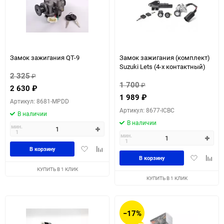
Замок зажигания QT-9
Замок зажигания (комплект)
Suzuki Lets (4-х контактный)
2 325
₽
1 700
₽
2 630
₽
1 989
₽
Артикул: 8681-MPDD
Артикул: 8677-ICBC
В наличии
В наличии
мин.
1
мин.
1
Добавить
Добавить
В корзину
Добавить
Доба
в
к
В корзину
в
к
избранное
сравнению
КУПИТЬ В 1 КЛИК
избранное
сравн
КУПИТЬ В 1 КЛИК
−17%