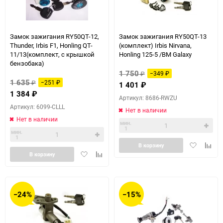
Замок зажигания RY50QT-12,
Замок зажигания RY50QT-13
Thunder, Irbis F1, Honling QT-
(комплект) Irbis Nirvana,
11/13(комплект, с крышкой
Honling 125-5 /BM Galaxy
бензобака)
1 750
₽
−349
₽
1 635
₽
−251
₽
1 401
₽
1 384
₽
Артикул: 8686-RWZU
Артикул: 6099-CLLL
Нет в наличии
Нет в наличии
мин.
1
мин.
1
Добавить
Доба
В корзину
Добавить
Добавить
в
к
В корзину
в
к
избранное
сравн
избранное
сравнению
−24%
−15%