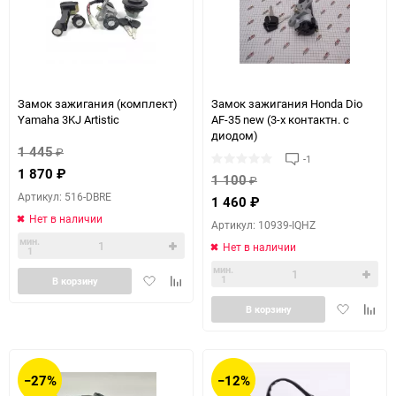
Замок зажигания (комплект)
Замок зажигания Honda Dio
Yamaha 3KJ Artistic
AF-35 new (3-х контактн. с
диодом)
1 445
₽
-1
1 870
₽
1 100
₽
Артикул: 516-DBRE
1 460
₽
Нет в наличии
Артикул: 10939-IQHZ
мин.
Нет в наличии
1
мин.
Добавить
Добавить
1
В корзину
в
к
Добавить
Доба
В корзину
избранное
сравнению
в
к
избранное
сравн
−27%
−12%