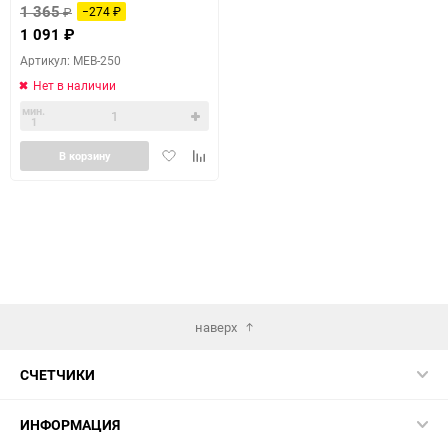
1 365
₽
−274
₽
1 091
₽
Артикул: MEB-250
Нет в наличии
мин.
1
Добавить
Добавить
В корзину
в
к
избранное
сравнению
наверх
СЧЕТЧИКИ
ИНФОРМАЦИЯ