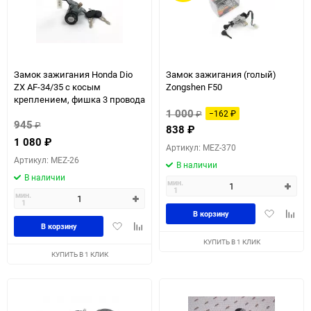
Замок зажигания Honda Dio
Замок зажигания (голый)
ZX AF-34/35 с косым
Zongshen F50
креплением, фишка 3 провода
1 000
₽
−162
₽
945
₽
838
₽
1 080
₽
Артикул: MEZ-370
Артикул: MEZ-26
В наличии
В наличии
мин.
1
мин.
1
Добавить
Доба
В корзину
Добавить
Добавить
в
к
В корзину
в
к
избранное
сравн
КУПИТЬ В 1 КЛИК
избранное
сравнению
КУПИТЬ В 1 КЛИК