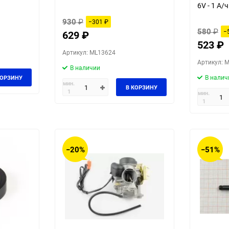
6V - 1 А/ч
930
₽
−301
₽
580
₽
−
629
₽
523
₽
Артикул: ML13624
Артикул: 
В наличии
В налич
КОРЗИНУ
мин.
В КОРЗИНУ
1
мин.
1
−20%
−51%