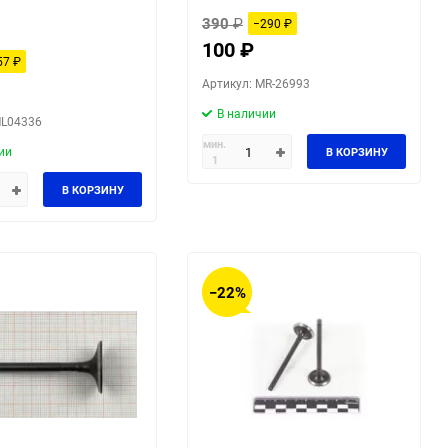
390
₽
−290
₽
100
₽
57
₽
Артикул: MR-26993
В наличии
ML04336
мин.
ии
В КОРЗИНУ
1
В КОРЗИНУ
−22%