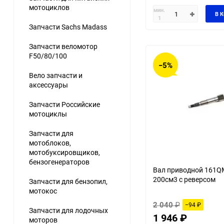
мотоциклов
мин.
В 
1
Запчасти Sachs Madass
Запчасти веломотор
F50/80/100
−5%
Вело запчасти и
аксессуары
Запчасти Российские
мотоциклы
Запчасти для
мотоблоков,
мотобуксировщиков,
бензогенераторов
Вал приводной 161Q
200см3 с реверсом
Запчасти для бензопил,
мотокос
2 040
₽
−94
₽
Запчасти для лодочных
1 946
₽
моторов