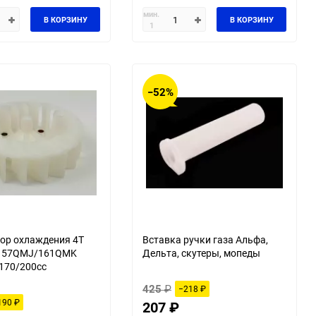
мин.
В КОРЗИНУ
В КОРЗИНУ
1
−52%
ор охлаждения 4T
Вставка ручки газа Альфа,
157QMJ/161QMK
Дельта, скутеры, мопеды
170/200cc
425
₽
−218
₽
190
₽
207
₽