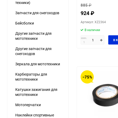
техники)
885
₽
924
₽
Запчасти для снегоходов
Артикул: XZ2364
Бейсболки
В наличии
Другие запчасти для
мин.
мототехники
В 
1
Другие запчасти для
снегоходов
Зеркала для мототехники
Карбюраторы для
−75%
мототехники
Катушки зажигания для
мототехники
Мотоперчатки
Наклейки спортивные