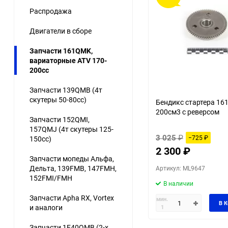
Распродажа
Двигатели в сборе
Запчасти 161QMK,
вариаторные ATV 170-
200cc
Запчасти 139QMB (4т
скутеры 50-80сс)
Бендикс стартера 1
200см3 с реверсом
Запчасти 152QMI,
157QMJ (4т скутеры 125-
3 025
₽
−725
₽
150сс)
2 300
₽
Запчасти мопеды Альфа,
Дельта, 139FMB, 147FMH,
Артикул: ML9647
152FMI/FMH
В наличии
Запчасти Apha RX, Vortex
мин.
В 
и аналоги
1
Запчасти 1E40QMB (2-х