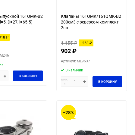
выпускной 161QMK-B2
Клапаны 161QMK/161QMK-B2
=5, D=27, l=65.5)
200см3 с реверсом комплект
2шт
318
₽
1 155
₽
−253
₽
902
₽
QM246
Артикул: ML9637
ии
В наличии
В КОРЗИНУ
мин.
В КОРЗИНУ
1
−28%