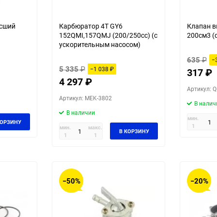
ысший
Карбюратор 4Т GY6
Клапан 
152QMI,157QMJ (200/250cc) (с
200см3 (d
ускорительным насосом)
635
₽
−
5 335
₽
−1 038
₽
317
₽
4 297
₽
Артикул: 
Артикул: MEK-3802
В налич
В наличии
мин.
КОРЗИНУ
1
мин.
макс.
В КОРЗИНУ
1
1
−50%
−20%