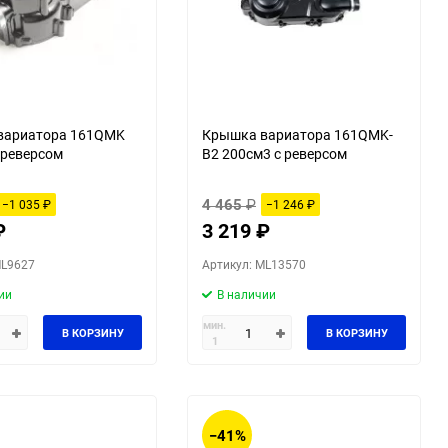
вариатора 161QMK
Крышка вариатора 161QMK-
 реверсом
B2 200см3 с реверсом
4 465
₽
−1 035
₽
−1 246
₽
₽
3 219
₽
ML9627
Артикул: ML13570
ии
В наличии
мин.
В КОРЗИНУ
В КОРЗИНУ
1
−41%