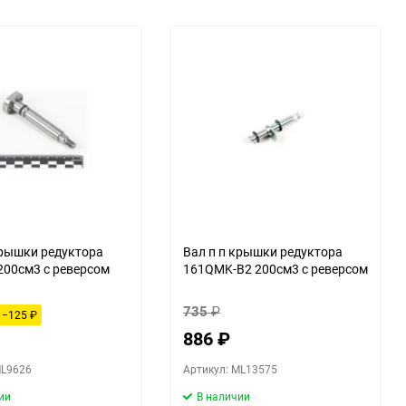
крышки редуктора
Вал п п крышки редуктора
00см3 с реверсом
161QMK-B2 200см3 с реверсом
735
₽
−125
₽
886
₽
ML9626
Артикул: ML13575
ии
В наличии