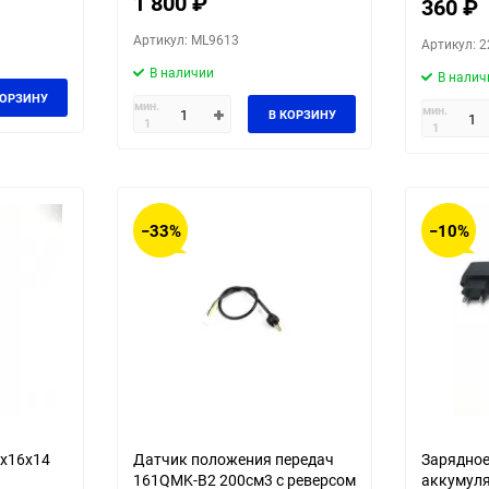
1 800
₽
360
₽
Артикул: ML9613
Артикул: 2
В наличии
В налич
КОРЗИНУ
мин.
мин.
В КОРЗИНУ
1
1
−33%
−10%
3х16х14
Датчик положения передач
Зарядное
161QMK-B2 200см3 c реверсом
аккумуля