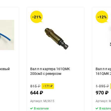
−21%
−12%
новый
Вал п п картера 161QMK
Вал п п 
200см3 с реверсом
161QMK 2
815
₽
1 095
₽
−171
₽
644
₽
970
₽
Артикул: ML9615
Артикул: 
В наличии
В налич