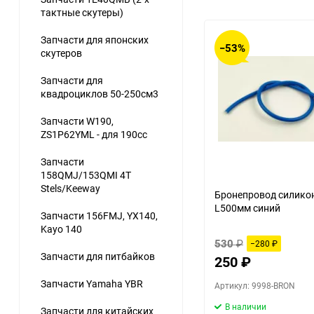
тактные скутеры)
Запчасти для японских
−53%
скутеров
Запчасти для
квадроциклов 50-250см3
Запчасти W190,
ZS1P62YML - для 190сс
Запчасти
158QMJ/153QMI 4Т
Stels/Keeway
Бронепровод силико
L500мм синий
Запчасти 156FMJ, YX140,
Kayo 140
530
₽
−280
₽
Запчасти для питбайков
250
₽
Запчасти Yamaha YBR
Артикул: 9998-BRON
В наличии
Запчасти для китайских