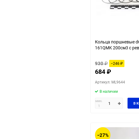
Кольца поршневые 
161QMK 200см3 с ре
930
₽
−246
₽
684
₽
Артикул: ML9644
В наличии
мин.
В 
1
−27%