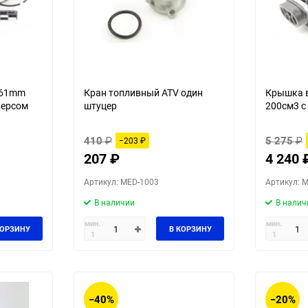
d61mm
Кран топливный ATV один
Крышка 
версом
штуцер
200см3 с
410
₽
5 275
₽
−203
₽
207
₽
4 240
Артикул: MED-1003
Артикул: 
В наличии
В налич
мин.
мин.
КОРЗИНУ
В КОРЗИНУ
1
1
−40%
−20%