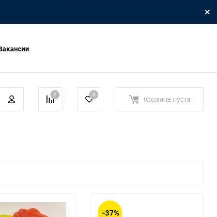
Вакансии
0
0
Корзина
пуста
−37%