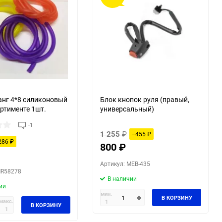
нг 4*8 силиконовый
Блок кнопок руля (правый,
ортименте 1шт.
универсальный)
-1
1 255
₽
−455
₽
286
₽
800
₽
Артикул: MEB-435
MR58278
В наличии
ии
мин.
В КОРЗИНУ
макс.
1
В КОРЗИНУ
1