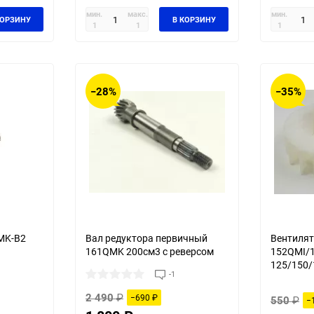
мин.
макс.
мин.
КОРЗИНУ
В КОРЗИНУ
1
1
1
−28%
−35%
MK-B2
Вал редуктора первичный
Вентилят
161QMK 200см3 с реверсом
152QMI/
125/150/
-1
2 490
₽
−690
₽
550
₽
−