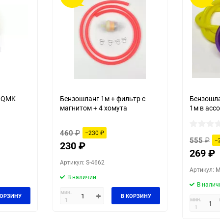
60
90
150
61QMK
Бензошланг 1м + фильтр с
Бензошла
магнитом + 4 хомута
1м в асс
460
₽
−230
₽
555
₽
−
230
₽
269
₽
Артикул: S-4662
Артикул: 
В наличии
В налич
мин.
КОРЗИНУ
В КОРЗИНУ
мин.
1
1