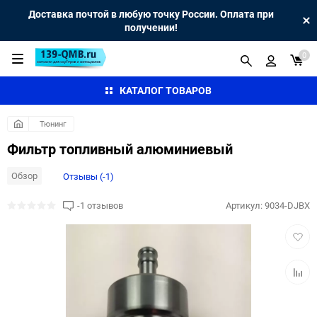
Доставка почтой в любую точку России. Оплата при
получении!
0
КАТАЛОГ ТОВАРОВ
Тюнинг
Фильтр топливный алюминиевый
Обзор
Отзывы (-1)
-1 отзывов
Артикул:
9034-DJBX
Добав
в
избра
Добав
к
сравн