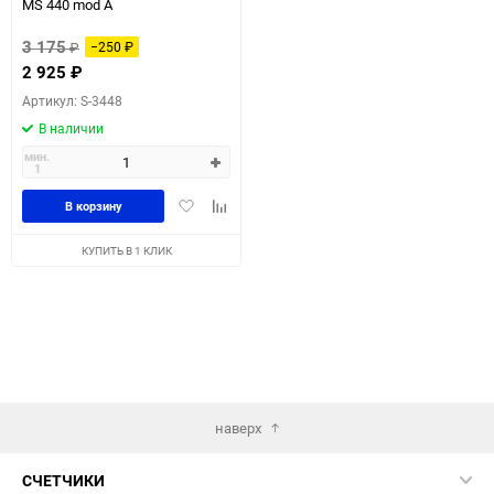
MS 440 mod A
3 175
₽
−250
₽
2 925
₽
Артикул: S-3448
В наличии
мин.
1
Добавить
Добавить
В корзину
в
к
избранное
сравнению
КУПИТЬ В 1 КЛИК
наверх
СЧЕТЧИКИ