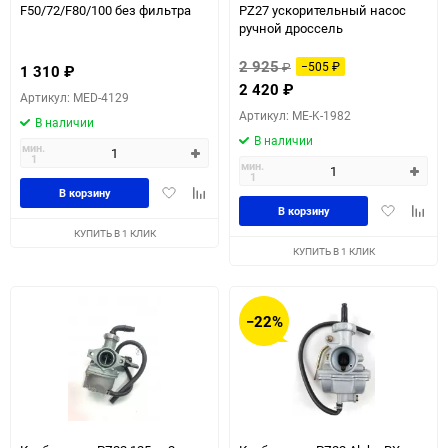
F50/72/F80/100 без фильтра
PZ27 ускорительный насос
ручной дроссель
2 925
₽
−505
₽
1 310
₽
2 420
₽
Артикул: MED-4129
Артикул: ME-K-1982
В наличии
В наличии
мин.
1
мин.
1
Добавить
Добавить
В корзину
Добавить
Доба
в
к
В корзину
в
к
избранное
сравнению
КУПИТЬ В 1 КЛИК
избранное
сравн
КУПИТЬ В 1 КЛИК
−22%