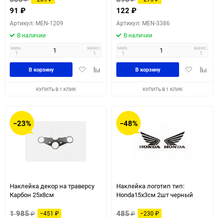
91
₽
122
₽
Артикул: MEN-1209
Артикул: MEN-3386
В наличии
В наличии
мин.
макс.
мин.
макс.
1
1
1
1
Добавить
Добавить
Добавить
Доба
В корзину
В корзину
в
к
в
к
избранное
сравнению
избранное
сравн
КУПИТЬ В 1 КЛИК
КУПИТЬ В 1 КЛИК
−23%
−48%
Наклейка декор на траверсу
Наклейка логотип тип:
Карбон 25х8см
Honda15x3см 2шт черный
1 985
485
₽
−451
₽
₽
−230
₽