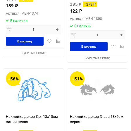
395
₽
−273
₽
139
₽
122
₽
Артикул: MEN-1374
Артикул: MEN-1808
В наличии
В наличии
мин.
1
мин.
1
Добавить
Добавить
В корзину
Добавить
Доба
в
к
В корзину
в
к
избранное
сравнению
КУПИТЬ В 1 КЛИК
избранное
сравн
КУПИТЬ В 1 КЛИК
−56%
−51%
Наклейка декор Дог 13x10см
Наклейка декор Глаза 18х6см
синяя левая
серая