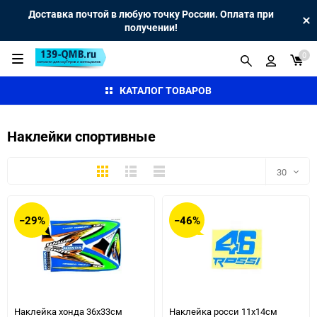
Доставка почтой в любую точку России. Оплата при
получении!
0
КАТАЛОГ ТОВАРОВ
Наклейки спортивные
Плитка
Подробно
Компактно
30
30
−29%
−46%
60
90
150
Наклейка хонда 36х33см
Наклейка росси 11х14см