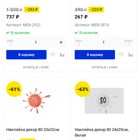
1 030
490
₽
−293
₽
₽
−223
₽
737
₽
267
₽
Артикул: MEN-2922
Артикул: MEN-2876
В наличии
В наличии
мин.
мин.
макс.
1
1
1
Добавить
Добавить
Добавить
Доба
В корзину
В корзину
в
к
в
к
избранное
сравнению
избранное
сравн
КУПИТЬ В 1 КЛИК
КУПИТЬ В 1 КЛИК
−61%
−63%
Наклейка декор 80 23х22см
Наклейка декор 80 24x25см,
белая