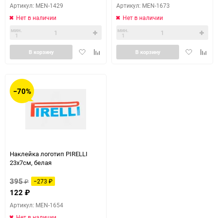
Артикул: MEN-1429
Артикул: MEN-1673
Нет в наличии
Нет в наличии
мин.
мин.
1
1
Добавить
Добавить
Добавить
Доба
В корзину
В корзину
в
к
в
к
избранное
сравнению
избранное
сравн
−70%
Наклейка логотип PIRELLI
23х7см, белая
395
₽
−273
₽
122
₽
Артикул: MEN-1654
Нет в наличии