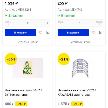
1 534
₽
255
₽
Артикул: MEN-1268
Артикул: MEN-746
В наличии
В наличии
мин.
мин.
макс.
1
1
1
Добавить
Добавить
Добавить
Доба
В корзину
В корзину
в
к
в
к
избранное
сравнению
избранное
сравн
КУПИТЬ В 1 КЛИК
КУПИТЬ В 1 КЛИК
−66%
−21%
Наклейка логотип DAKAR
Наклейка на колесо 17/18
9x11см,зеленая
KAWASAKI фиолетовая
400
1 375
₽
−263
₽
₽
−280
₽