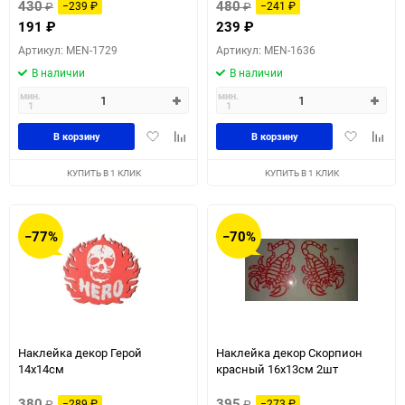
430
480
₽
−239
₽
₽
−241
₽
191
₽
239
₽
Артикул: MEN-1729
Артикул: MEN-1636
В наличии
В наличии
мин.
мин.
1
1
Добавить
Добавить
Добавить
Доба
В корзину
В корзину
в
к
в
к
избранное
сравнению
избранное
сравн
КУПИТЬ В 1 КЛИК
КУПИТЬ В 1 КЛИК
−77%
−70%
Наклейка декор Герой
Наклейка декор Скорпион
14x14см
красный 16х13см 2шт
380
395
₽
−289
₽
₽
−273
₽