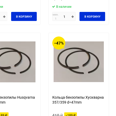
ии
В наличии
мин.
В КОРЗИНУ
В КОРЗИНУ
1
−47%
ензопилы Husqvarna
Кольца бензопилы Хускварна
0mm
357/359 d=47mm
410
₽
189
₽
−189
₽