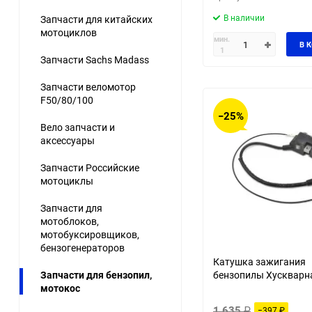
В наличии
Запчасти для китайских
мотоциклов
мин.
В 
1
Запчасти Sachs Madass
Запчасти веломотор
F50/80/100
−25%
Вело запчасти и
аксессуары
Запчасти Российские
мотоциклы
Запчасти для
мотоблоков,
мотобуксировщиков,
бензогенераторов
Катушка зажигания
Запчасти для бензопил,
бензопилы Хускварн
мотокос
1 635
₽
−397
₽