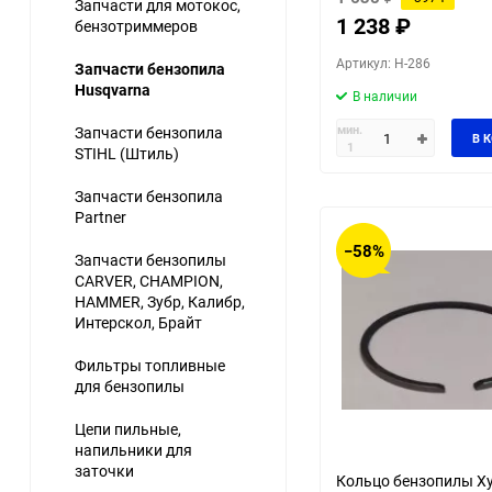
Запчасти для мотокос,
1 238
₽
бензотриммеров
Артикул: H-286
Запчасти бензопила
Husqvarna
В наличии
мин.
Запчасти бензопила
В 
1
STIHL (Штиль)
Запчасти бензопила
Partner
−58%
Запчасти бензопилы
CARVER, CHAMPION,
HAMMER, Зубр, Калибр,
Интерскол, Брайт
Фильтры топливные
для бензопилы
Цепи пильные,
напильники для
заточки
Кольцо бензопилы Х