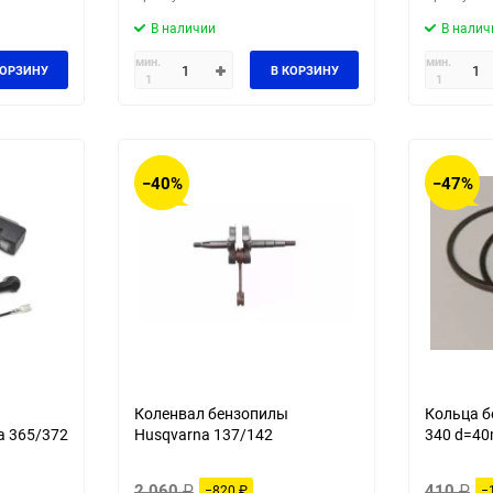
В наличии
В налич
мин.
мин.
КОРЗИНУ
В КОРЗИНУ
1
1
−40%
−47%
Коленвал бензопилы
Кольца б
а 365/372
Husqvarna 137/142
340 d=4
2 060
₽
410
₽
−820
₽
−