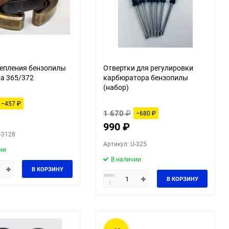
епления бензопилы
Отвертки для регулировки
а 365/372
карбюратора бензопилы
(набор)
−457
₽
1 670
₽
−680
₽
990
₽
-3128
Артикул: U-325
ии
В наличии
В КОРЗИНУ
мин.
В КОРЗИНУ
1