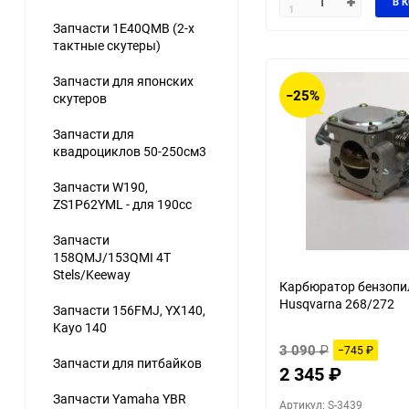
В 
1
Запчасти 1E40QMB (2-х
тактные скутеры)
Запчасти для японских
−25%
скутеров
Запчасти для
квадроциклов 50-250см3
Запчасти W190,
ZS1P62YML - для 190сс
Запчасти
158QMJ/153QMI 4Т
Stels/Keeway
Карбюратор бензоп
Husqvarna 268/272
Запчасти 156FMJ, YX140,
Kayo 140
3 090
₽
−745
₽
Запчасти для питбайков
2 345
₽
Запчасти Yamaha YBR
Артикул: S-3439