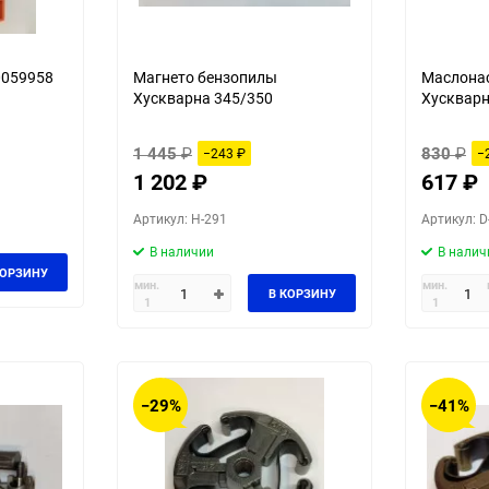
0059958
Магнето бензопилы
Маслона
Хускварна 345/350
Хускварн
1 445
₽
830
₽
−243
₽
−
1 202
₽
617
₽
Артикул: H-291
Артикул: D
В наличии
В налич
КОРЗИНУ
мин.
мин.
В КОРЗИНУ
1
1
−29%
−41%