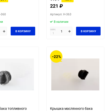
221
₽
-360
Артикул: H-363
ии
В наличии
мин.
В КОРЗИНУ
В КОРЗИНУ
1
−22%
ака топливного
Крышка маслянного бака