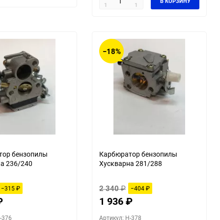
В КОРЗИНУ
1
1
−18%
тор бензопилы
Карбюратор бензопилы
а 236/240
Хускварна 281/288
2 340
₽
−315
₽
−404
₽
₽
1 936
₽
-376
Артикул: H-378