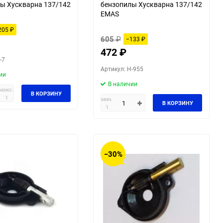
ы Хускварна 137/142
бензопилы Хускварна 137/142
EMAS
205
₽
605
₽
−133
₽
472
₽
-7
Артикул: H-955
ии
В наличии
макс.
В КОРЗИНУ
1
мин.
В КОРЗИНУ
1
−30%