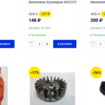
бензопилы Хускварна 365/372
бензопил
425
₽
405
₽
−277
₽
−
148
₽
200
₽
Артикул: G-1303
Артикул: H
В наличии
В налич
мин.
мин.
КОРЗИНУ
В КОРЗИНУ
1
1
−17%
−26%