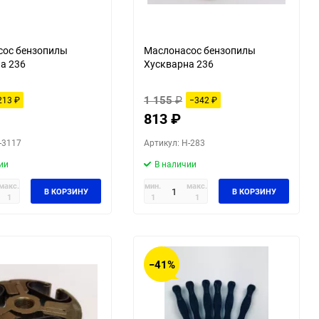
сос бензопилы
Маслонасос бензопилы
а 236
Хускварна 236
1 155
₽
213
₽
−342
₽
813
₽
-3117
Артикул: H-283
ии
В наличии
макс.
мин.
макс.
В КОРЗИНУ
В КОРЗИНУ
1
1
1
−41%