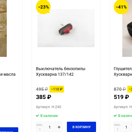
30
−23%
−41%
60
90
150
Выключатель бензопилы
Глушител
 и масла
Хускварна 137/142
Хускварн
495
₽
870
₽
−110
₽
−
385
₽
519
₽
Артикул: H-240
Артикул: H
В наличии
В налич
мин.
мин.
В КОРЗИНУ
1
1