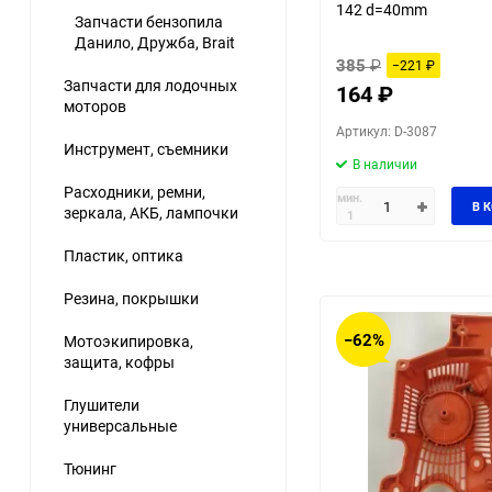
142 d=40mm
Запчасти бензопила
Данило, Дружба, Brait
385
₽
−221
₽
Запчасти для лодочных
164
₽
моторов
Артикул: D-3087
Инструмент, съемники
В наличии
Расходники, ремни,
мин.
В 
зеркала, АКБ, лампочки
1
Пластик, оптика
Резина, покрышки
−62%
Мотоэкипировка,
защита, кофры
Глушители
универсальные
Тюнинг