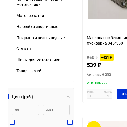
мототехники
Мотоперчатки
Наклейки спортивные
Покрышки велосипедные
Маслонасос бензопи
Хускварна 345/350
Стяжка
960
₽
−421
₽
Шины для мототехники
539
₽
Товары на вб
Артикул: H-282
В наличии
мин.
макс.
В 
1
1
Цена (руб.)