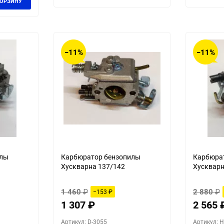
КОРЗИНУ
−11%
−11%
илы
Карбюратор бензопилы
Карбюра
Хускварна 137/142
Хускварн
1 460
₽
2 880
₽
−153
₽
1 307
₽
2 565
Артикул: D-3055
Артикул: H