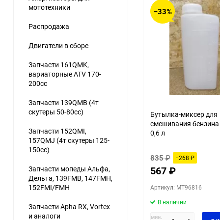
мототехники
−33%
Распродажа
Двигатели в сборе
Запчасти 161QMK,
вариаторные ATV 170-
200cc
Запчасти 139QMB (4т
скутеры 50-80сс)
Бутылка-миксер для
смешивания бензина
Запчасти 152QMI,
0,6 л
157QMJ (4т скутеры 125-
150сс)
835
₽
−268
₽
Запчасти мопеды Альфа,
567
₽
Дельта, 139FMB, 147FMH,
152FMI/FMH
Артикул: MT96816
В наличии
Запчасти Apha RX, Vortex
и аналоги
мин.