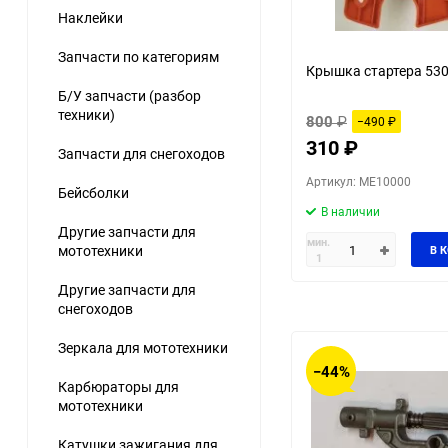
Наклейки
Запчасти по категориям
Крышка стартера 53
Б/У запчасти (разбор
техники)
800
₽
−490
₽
310
₽
Запчасти для снегоходов
Артикул: ME10000
Бейсболки
В наличии
Другие запчасти для
мин.
мототехники
В 
1
Другие запчасти для
снегоходов
Зеркала для мототехники
−44%
Карбюраторы для
мототехники
Катушки зажигания для