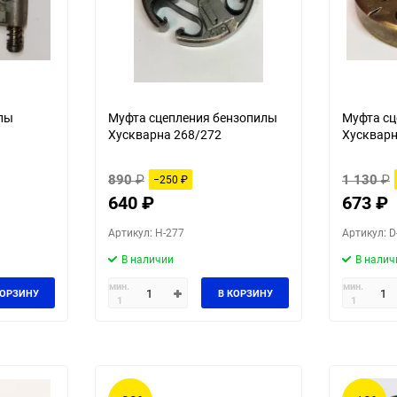
лы
Муфта сцепления бензопилы
Муфта сц
Хускварна 268/272
Хускварн
890
₽
1 130
₽
−250
₽
640
₽
673
₽
Артикул: H-277
Артикул: D
В наличии
В налич
мин.
мин.
КОРЗИНУ
В КОРЗИНУ
1
1