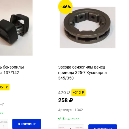
−46%
ь бензопилы
Звезда бензопилы венец
а 137/142
привода 325-7 Хускварна
345/350
351
₽
470
₽
−212
₽
258
₽
-41
Артикул: H-342
ии
В наличии
макс.
В КОРЗИНУ
1
мин.
макс.