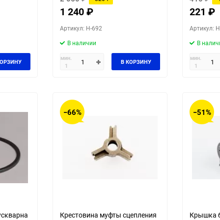
1 240
₽
221
₽
Артикул: H-692
Артикул: H
В наличии
В налич
мин.
мин.
КОРЗИНУ
В КОРЗИНУ
1
1
−66%
−51%
ускварна
Крестовина муфты сцепления
Крышка б