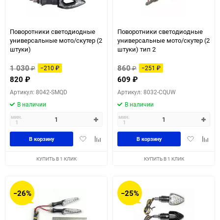
Поворотники светодиодные
Поворотники светодиодные
универсальные мото/скутер (2
универсальные мото/скутер (2
штуки)
штуки) тип 2
1 030
860
₽
−210
₽
₽
−251
₽
820
₽
609
₽
Артикул: 8042-SMQD
Артикул: 8032-CQUW
В наличии
В наличии
мин.
мин.
1
1
Добавить
Добавить
Добавить
Доба
В корзину
В корзину
в
к
в
к
избранное
сравнению
избранное
сравн
КУПИТЬ В 1 КЛИК
КУПИТЬ В 1 КЛИК
−26%
−25%