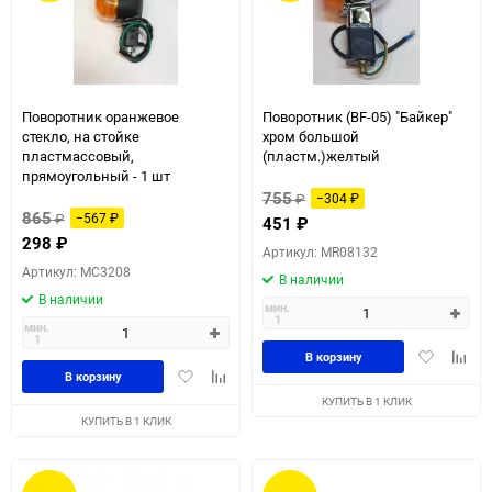
Поворотник оранжевое
Поворотник (BF-05) "Байкер"
стекло, на стойке
хром большой
пластмассовый,
(пластм.)желтый
прямоугольный - 1 шт
755
₽
−304
₽
865
₽
−567
₽
451
₽
298
₽
Артикул: MR08132
Артикул: MC3208
В наличии
В наличии
мин.
1
мин.
1
Добавить
Доба
В корзину
Добавить
Добавить
в
к
В корзину
в
к
избранное
сравн
КУПИТЬ В 1 КЛИК
избранное
сравнению
КУПИТЬ В 1 КЛИК