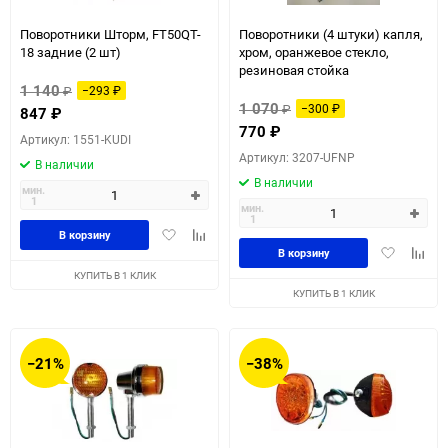
Поворотники Шторм, FT50QT-
Поворотники (4 штуки) капля,
18 задние (2 шт)
хром, оранжевое стекло,
резиновая стойка
1 140
₽
−293
₽
1 070
₽
−300
₽
847
₽
770
₽
Артикул: 1551-KUDI
Артикул: 3207-UFNP
В наличии
В наличии
мин.
1
мин.
1
Добавить
Добавить
В корзину
Добавить
Доба
в
к
В корзину
в
к
избранное
сравнению
КУПИТЬ В 1 КЛИК
избранное
сравн
КУПИТЬ В 1 КЛИК
−21%
−38%