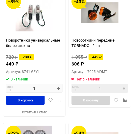
−39%
−43%
Поворотники универсальные
Поворотники передние
белое стекло
TORNADO - 2 шт
720
1 055
₽
−280
₽
₽
−449
₽
440
₽
606
₽
Артикул: 8741-GFYI
Артикул: 7025-MDMT
В наличии
Нет в наличии
мин.
мин.
1
1
Добавить
Добавить
Добавить
Доба
В корзину
В корзину
в
к
в
к
избранное
сравнению
избранное
сравн
КУПИТЬ В 1 КЛИК
−22%
−54%