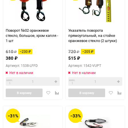
Поворот №02 оранжевое
Указатель поворота
стекло, большое, хром капля -
прямоугольный, на стойке
1 шт
оранжевое стекло (2 штуки)
610
720
₽
−230
₽
₽
−205
₽
380
₽
515
₽
Артикул: 1538-LFFD
Артикул: 1542-VUPT
Нет в наличии
Нет в наличии
мин.
мин.
1
1
Добавить
Добавить
Добавить
Доба
В корзину
В корзину
в
к
в
к
избранное
сравнению
избранное
сравн
−31%
−33%