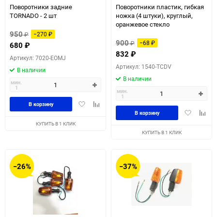
Поворотники задние
Поворотники пластик, гибкая
TORNADO - 2 шт
ножка (4 штуки), круглый,
оранжевое стекло
950
₽
−270
₽
900
₽
−68
₽
680
₽
832
₽
Артикул: 7020-EOMJ
Артикул: 1540-TCDV
В наличии
В наличии
мин.
1
мин.
1
Добавить
Добавить
В корзину
Добавить
Доба
в
к
В корзину
в
к
избранное
сравнению
КУПИТЬ В 1 КЛИК
избранное
сравн
КУПИТЬ В 1 КЛИК
−26%
−37%