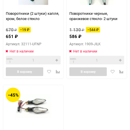
Поворотники (2 штуки) капля,
Поворотники черные,
хром, белое стекло
оранжевое стекло- 2 штуки
670
1 130
₽
−19
₽
₽
−544
₽
651
₽
586
₽
Артикул: 32111-UFNP
Артикул: 1909-JILK
Нет в наличии
Нет в наличии
мин.
мин.
1
1
Добавить
Добавить
Добавить
Доба
В корзину
В корзину
в
к
в
к
избранное
сравнению
избранное
сравн
−45%