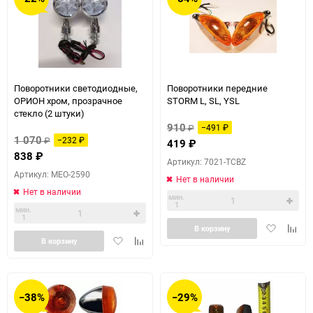
Поворотники светодиодные,
Поворотники передние
ОРИОН хром, прозрачное
STORM L, SL, YSL
стекло (2 штуки)
910
₽
−491
₽
1 070
₽
−232
₽
419
₽
838
₽
Артикул: 7021-TCBZ
Артикул: MEO-2590
Нет в наличии
Нет в наличии
мин.
1
мин.
1
Добавить
Доба
В корзину
Добавить
Добавить
в
к
В корзину
в
к
избранное
сравн
избранное
сравнению
−38%
−29%