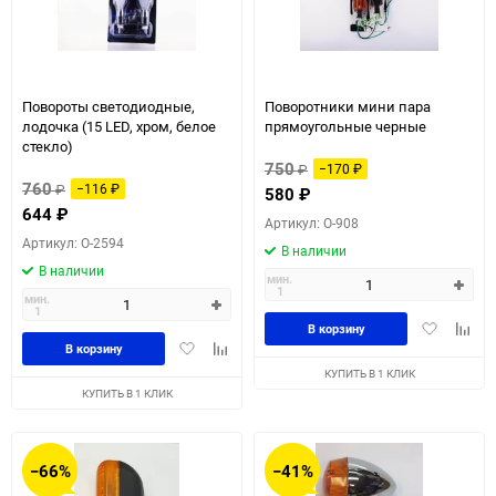
Повороты светодиодные,
Поворотники мини пара
лодочка (15 LED, хром, белое
прямоугольные черные
стекло)
750
₽
−170
₽
760
₽
−116
₽
580
₽
644
₽
Артикул: O-908
Артикул: O-2594
В наличии
В наличии
мин.
1
мин.
1
Добавить
Доба
В корзину
Добавить
Добавить
в
к
В корзину
в
к
избранное
сравн
КУПИТЬ В 1 КЛИК
избранное
сравнению
КУПИТЬ В 1 КЛИК
−66%
−41%