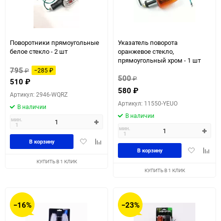
Поворотники прямоугольные
Указатель поворота
белое стекло - 2 шт
оранжевое стекло,
прямоугольный хром - 1 шт
795
₽
−285
₽
500
₽
510
₽
580
₽
Артикул: 2946-WQRZ
Артикул: 11550-YEUO
В наличии
В наличии
мин.
1
мин.
1
Добавить
Добавить
В корзину
Добавить
Доба
в
к
В корзину
в
к
избранное
сравнению
КУПИТЬ В 1 КЛИК
избранное
сравн
КУПИТЬ В 1 КЛИК
−16%
−23%