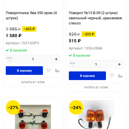
Поворотники Ява 350 хром (4
Поворот №13 В-09 (2 штуки)
штуки)
овальный черный, оранжевое
стекло
1 985
₽
−405
₽
820
₽
−305
₽
1 580
₽
515
₽
Артикул: 1537-DOPV
Артикул: 1550-USMA
В наличии
В наличии
мин.
1
мин.
1
Добавить
Добавить
В корзину
Добавить
Доба
в
к
В корзину
в
к
избранное
сравнению
КУПИТЬ В 1 КЛИК
избранное
сравн
КУПИТЬ В 1 КЛИК
−27%
−24%