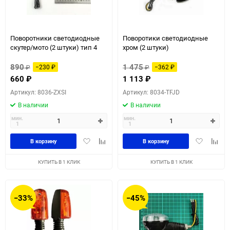
Поворотники светодиодные
Поворотики светодиодные
скутер/мото (2 штуки) тип 4
хром (2 штуки)
890
1 475
₽
−230
₽
₽
−362
₽
660
₽
1 113
₽
Артикул: 8036-ZXSI
Артикул: 8034-TFJD
В наличии
В наличии
мин.
мин.
1
1
Добавить
Добавить
Добавить
Доба
В корзину
В корзину
в
к
в
к
избранное
сравнению
избранное
сравн
КУПИТЬ В 1 КЛИК
КУПИТЬ В 1 КЛИК
−33%
−45%