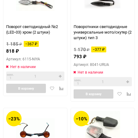
Поворот светодиодный №2
Поворотники светодиодные
(LED-03) хром (2 штуки)
универсальные мото/скутер (2
штуки) тип 3
1 185
₽
−367
₽
1 170
₽
−377
₽
818
₽
793
₽
Артикул: 6115-NIYA
Артикул: 8041-URUA
Нет в наличии
Нет в наличии
мин.
1
мин.
1
Добавить
Добавить
В корзину
Добавить
Доба
в
к
В корзину
в
к
избранное
сравнению
избранное
сравн
−23%
−10%