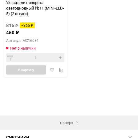
Указатель поворота
светодиодный №11 (MINI-LED-
5) (2 штуки)
815
₽
−365
₽
450
₽
Артикул: MC16081
Нет в наличии
мин.
1
Добавить
Добавить
В корзину
в
к
избранное
сравнению
наверх
СЧЕТЧИКИ