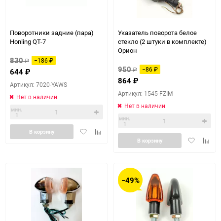
Поворотники задние (пара)
Указатель поворота белое
Honling QT-7
стекло (2 штуки в комплекте)
Орион
830
₽
−186
₽
950
₽
−86
₽
644
₽
864
₽
Артикул: 7020-YAWS
Артикул: 1545-FZIM
Нет в наличии
Нет в наличии
мин.
1
мин.
1
Добавить
Добавить
В корзину
Добавить
Доба
в
к
В корзину
в
к
избранное
сравнению
избранное
сравн
−49%