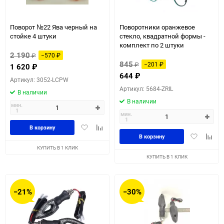
Поворот №22 Ява черный на
Поворотники оранжевое
стойке 4 штуки
стекло, квадратной формы -
комплект по 2 штуки
2 190
₽
−570
₽
845
₽
−201
₽
1 620
₽
644
₽
Артикул: 3052-LCPW
Артикул: 5684-ZRIL
В наличии
В наличии
мин.
1
мин.
1
Добавить
Добавить
В корзину
Добавить
Доба
в
к
В корзину
в
к
избранное
сравнению
КУПИТЬ В 1 КЛИК
избранное
сравн
КУПИТЬ В 1 КЛИК
−21%
−30%