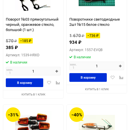
Поворот №03 прямоугольный
Поворотники светодиодные
черный, оранжевое стекло,
2шт №15 белое стекло
большой (1 шт.)
1 670
₽
−736
₽
570
₽
−185
₽
934
₽
385
₽
Артикул: 1557-EVQB
Артикул: 1539-HRXD
В наличии
В наличии
мин.
1
мин.
1
Добавить
Доба
В корзину
Добавить
Добавить
в
к
В корзину
в
к
избранное
сравн
КУПИТЬ В 1 КЛИК
избранное
сравнению
КУПИТЬ В 1 КЛИК
−31%
−40%