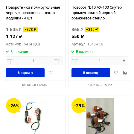
Поворотники прямоугольные
Поворот №10 AX-100 Скутер
черные, оранжевое стекло,
прямоугольный черный,
лодочка - 4 шт
оранжевое стекло
1 505
865
₽
−378
₽
₽
−315
₽
1 127
₽
550
₽
Артикул: 1541-HQQT
Артикул: 1546-YIIA
В наличии
В наличии
мин.
макс.
мин.
1
1
1
Добавить
Добавить
Добавить
Доба
В корзину
В корзину
в
к
в
к
избранное
сравнению
избранное
сравн
КУПИТЬ В 1 КЛИК
КУПИТЬ В 1 КЛИК
−26%
−29%