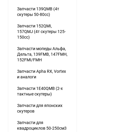
Запчасти 139QMB (4т
скутеры 50-80сс)
Запчасти 152QMI,
157QMJ (4т скутеры 125-
150сс)
Запчасти мопеды Альфа,
Дельта, 139FMB, 147FMH,
152FMI/FMH
Запчасти Apha RX, Vortex
и аналоги
Запчасти 1E40QMB (2-х
тактные скутеры)
Запчасти для японских
скутеров
Запчасти для
квадроциклов 50-250см3