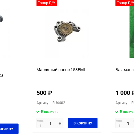
30
Товар Б/У
Товар Б/
60
90
150
з
Масляный насос 153FMI
Бак масля
са
500
₽
1 000
Артикул: BU4402
Артикул: 
В наличии
В налич
мин.
мин.
В КОРЗИНУ
1
1
КОРЗИНУ