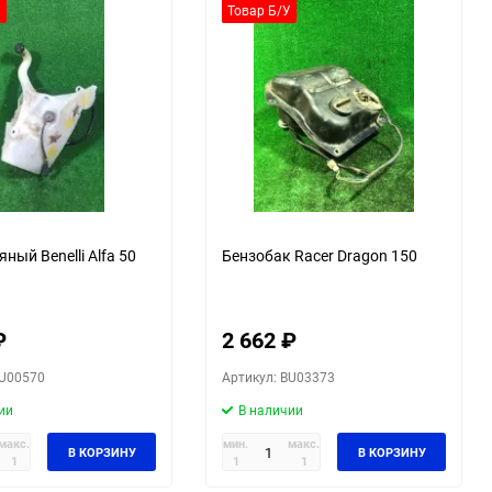
У
Товар Б/У
ный Benelli Alfa 50
Бензобак Racer Dragon 150
₽
2 662
₽
BU00570
Артикул: BU03373
ии
В наличии
макс.
мин.
макс.
В КОРЗИНУ
В КОРЗИНУ
1
1
1