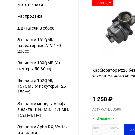
Товар Б/У
мототехники
Распродажа
Двигатели в сборе
Запчасти 161QMK,
вариаторные ATV 170-
200cc
Запчасти 139QMB (4т
скутеры 50-80сс)
Карбюратор Pz26 бе
ускорительного насо
Запчасти 152QMI,
157QMJ (4т скутеры 125-
150сс)
1 250
₽
Запчасти мопеды Альфа,
Дельта, 139FMB, 147FMH,
Артикул: BU3589
152FMI/FMH
В наличии
Запчасти Apha RX, Vortex
мин.
макс.
В 
и аналоги
1
1