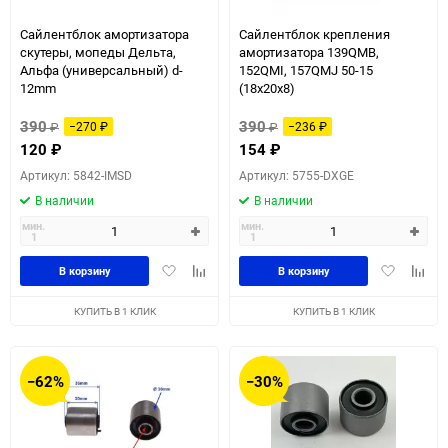
Сайлентблок амортизатора
Сайлентблок крепления
скутеры, мопеды Дельта,
амортизатора 139QMB,
Альфа (универсальный) d-
152QMI, 157QMJ 50-15
12mm
(18х20х8)
390
390
₽
−270
₽
₽
−236
₽
120
₽
154
₽
Артикул: 5842-IMSD
Артикул: 5755-DXGE
В наличии
В наличии
мин.
мин.
1
1
Добавить
Добавить
Добавить
Доба
В корзину
В корзину
в
к
в
к
избранное
сравнению
избранное
сравн
КУПИТЬ В 1 КЛИК
КУПИТЬ В 1 КЛИК
−62%
−30%