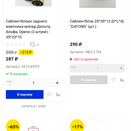
Сайлентблоки заднего
Сайлентблок 25*35*12 (D*L*d)
маятника мопед Дельта,
"DATONG" (шт.)
Альфа, Орион (2 штуки) -
35*23*10
290
₽
-2
500
Артикул: MES-2764
₽
−213
₽
287
₽
Нет в наличии
Артикул: 5815-XDPV
мин.
1
В наличии
Добавить
Доба
В корзину
мин.
1
в
к
избранное
сравн
Добавить
Добавить
В корзину
в
к
избранное
сравнению
КУПИТЬ В 1 КЛИК
−63%
−17%