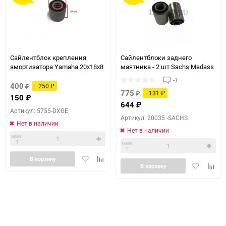
Сайлентблок крепления
Сайлентблоки заднего
амортизатора Yamaha 20х18х8
маятника - 2 шт Sachs Madass
-1
400
₽
−250
₽
775
₽
−131
₽
150
₽
644
₽
Артикул: 5755-DXGE
Артикул: 20035 -SACHS
Нет в наличии
Нет в наличии
мин.
1
мин.
1
Добавить
Добавить
В корзину
Добавить
Доба
В корзину
в
к
в
к
избранное
сравнению
избранное
сравн