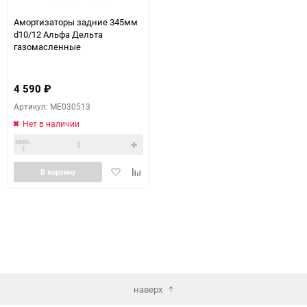
Амортизаторы задние 345мм
d10/12 Альфа Дельта
газомасленные
4 590
₽
Артикул: ME030513
Нет в наличии
мин.
1
Добавить
Добавить
В корзину
в
к
избранное
сравнению
наверх