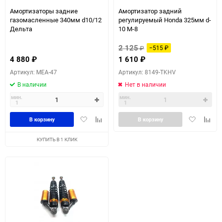
Амортизаторы задние
Амортизатор задний
газомасленные 340мм d10/12
регулируемый Honda 325мм d-
Дельта
10 M-8
2 125
₽
−515
₽
4 880
₽
1 610
₽
Артикул: MEA-47
Артикул: 8149-TKHV
В наличии
Нет в наличии
мин.
мин.
1
1
Добавить
Добавить
Добавить
Доба
В корзину
В корзину
в
к
в
к
избранное
сравнению
избранное
сравн
КУПИТЬ В 1 КЛИК