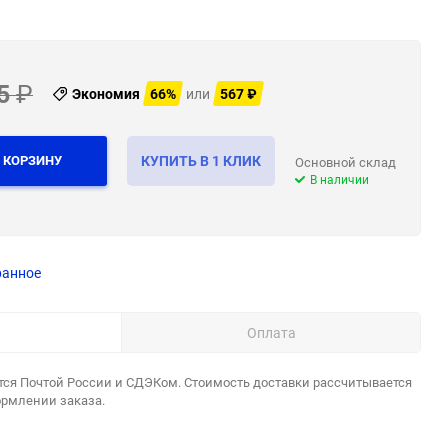
5
₽
Экономия
66%
или
567
₽
 КОРЗИНУ
КУПИТЬ В 1 КЛИК
Основной склад
В наличии
ранное
Оплата
тся Почтой России и СДЭКом. Стоимость доставки рассчитывается
ормлении заказа.