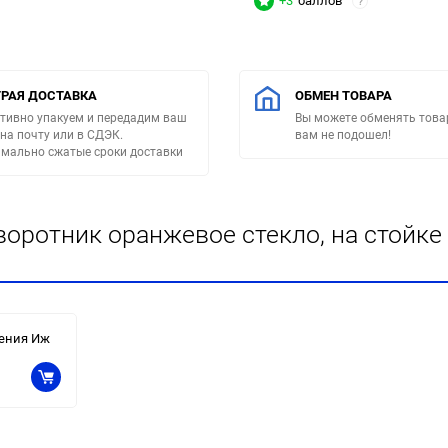
+3
баллов
?
РАЯ ДОСТАВКА
ОБМЕН ТОВАРА
тивно упакуем и передадим ваш
Вы можете обменять товар
 на почту или в СДЭК.
вам не подошел!
мально сжатые сроки доставки
оротник оранжевое стекло, на стойке
ления Иж