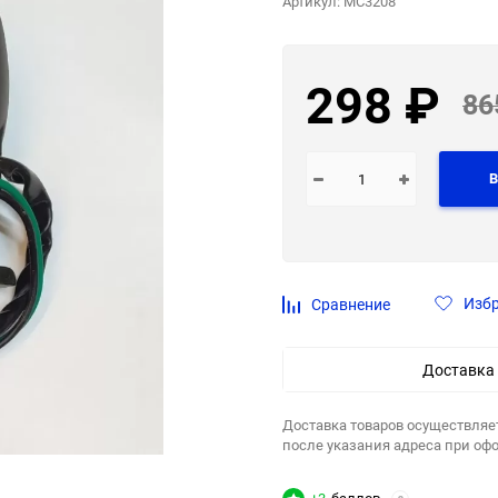
Артикул:
MC3208
298
₽
86
В
Изб
Сравнение
Доставка
Доставка товаров осуществляе
после указания адреса при оф