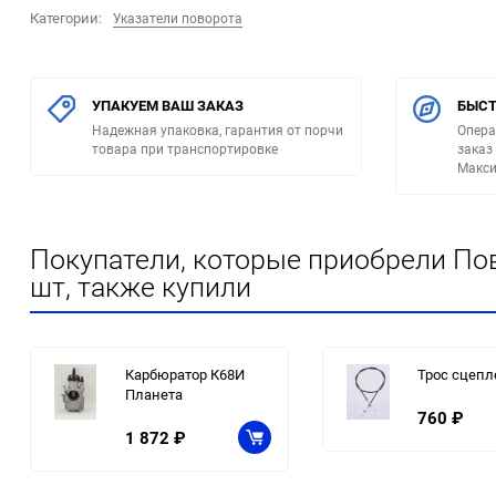
Категории:
Указатели поворота
УПАКУЕМ ВАШ ЗАКАЗ
БЫСТ
Надежная упаковка, гарантия от порчи
Опера
товара при транспортировке
заказ
Макси
Покупатели, которые приобрели Пов
шт, также купили
Карбюратор К68И
Трос сцеп
Планета
760
₽
1 872
₽