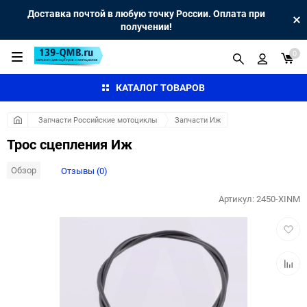
Доставка почтой в любую точку России. Оплата при
получении!
0
КАТАЛОГ ТОВАРОВ
Запчасти Российские мотоциклы
Запчасти Иж
Трос сцепления Иж
Обзор
Отзывы (0)
Артикул:
2450-XINM
Добав
в
избра
Добав
к
сравн