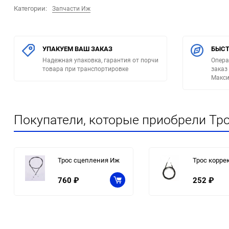
Категории:
Запчасти Иж
УПАКУЕМ ВАШ ЗАКАЗ
БЫСТ
Надежная упаковка, гарантия от порчи
Опера
товара при транспортировке
заказ
Макси
Покупатели, которые приобрели Тро
Трос сцепления Иж
Трос корре
760
₽
252
₽