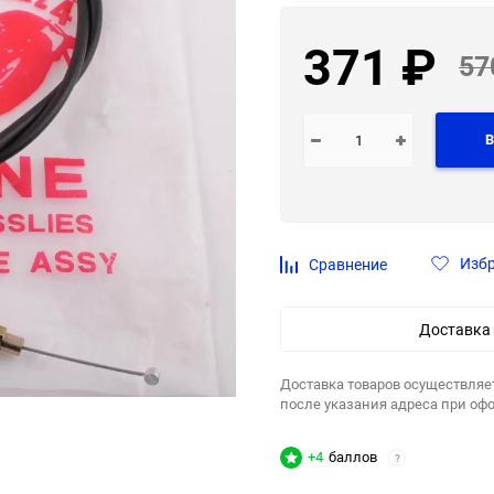
371
₽
57
В
Изб
Сравнение
Доставка
Доставка товаров осуществляе
после указания адреса при оф
+4
баллов
?