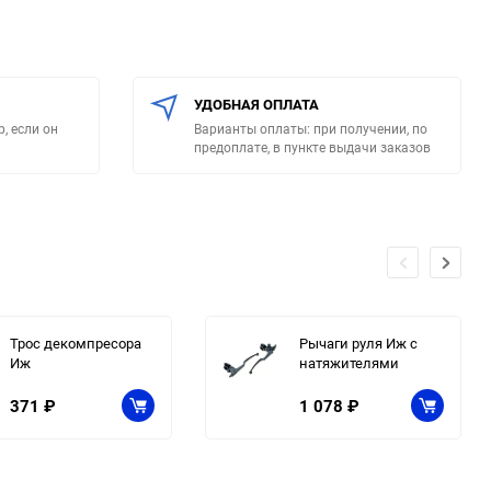
УДОБНАЯ ОПЛАТА
, если он
Варианты оплаты: при получении, по
предоплате, в пункте выдачи заказов
Трос декомпресора
Рычаги руля Иж с
Иж
натяжителями
371
₽
1 078
₽