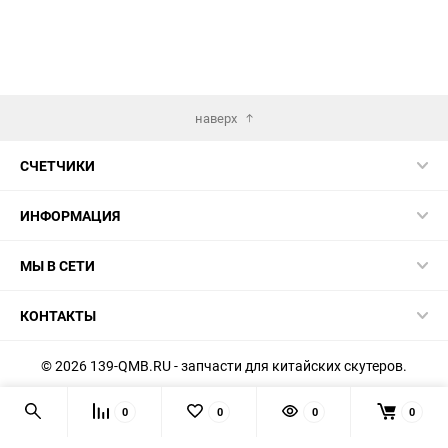
наверх
СЧЕТЧИКИ
ИНФОРМАЦИЯ
МЫ В СЕТИ
КОНТАКТЫ
© 2026 139-QMB.RU - запчасти для китайских скутеров.
Мы получаем и обрабатываем персональные данные
0
0
0
0
посетителей нашего сайта в соответствии с
официальной
политикой
. Если вы не даёте согласия на обработку своих