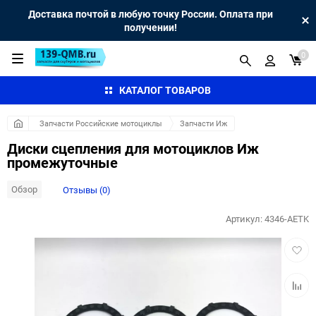
Доставка почтой в любую точку России. Оплата при
получении!
0
КАТАЛОГ ТОВАРОВ
Запчасти Российские мотоциклы
Запчасти Иж
Диски сцепления для мотоциклов Иж
промежуточные
Обзор
Отзывы (0)
Артикул:
4346-AETK
Добав
в
избра
Добав
к
сравн