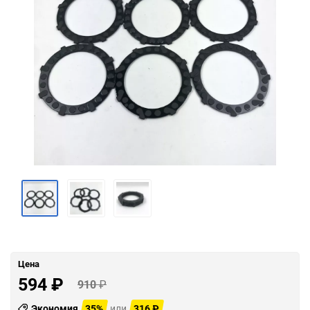
Цена
594
₽
910
₽
Экономия
35%
или
316
₽