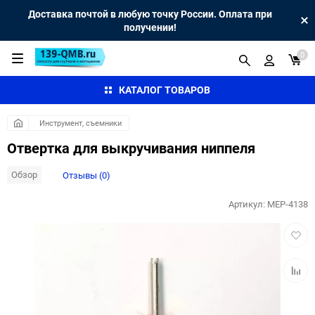
Доставка почтой в любую точку России. Оплата при
получении!
0
КАТАЛОГ ТОВАРОВ
Инструмент, съемники
Отвертка для выкручивания ниппеля
Обзор
Отзывы (0)
Артикул:
MEP-4138
Добав
в
избра
Добав
к
сравн