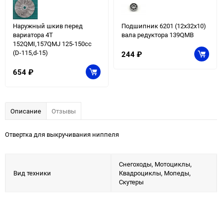
Наружный шкив перед
Подшипник 6201 (12x32x10)
вариатора 4T
вала редуктора 139QMB
152QMI,157QМJ 125-150сс
(D-115,d-15)
244
₽
654
₽
Описание
Отзывы
Отвертка для выкручивания ниппеля
Снегоходы, Мотоциклы,
Вид техники
Квадроциклы, Мопеды,
Скутеры