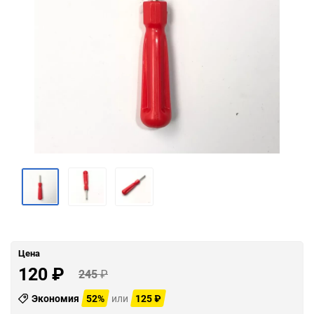
Цена
120
₽
245
₽
Экономия
52%
или
125
₽