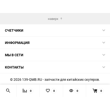
наверх
СЧЕТЧИКИ
ИНФОРМАЦИЯ
МЫ В СЕТИ
КОНТАКТЫ
© 2026 139-QMB.RU - запчасти для китайских скутеров.
Мы получаем и обрабатываем персональные данные
0
0
0
0
посетителей нашего сайта в соответствии с
официальной
политикой
. Если вы не даёте согласия на обработку своих
персональных данных, вам необходимо покинуть наш сайт.