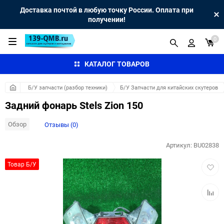
Доставка почтой в любую точку России. Оплата при
получении!
0
КАТАЛОГ ТОВАРОВ
Б/У запчасти (разбор техники)
Б/У Запчасти для китайских скутеров
Задний фонарь Stels Zion 150
Обзор
Отзывы (0)
Артикул:
BU02838
Добав
Товар Б/У
в
избра
Добав
к
сравн