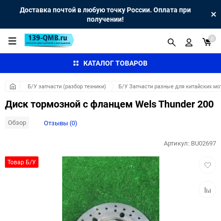
Доставка почтой в любую точку России. Оплата при
получении!
0
КАТАЛОГ ТОВАРОВ
Б/У запчасти (разбор техники)
Б/У Запчасти разные для китайских мо
Диск тормозной с фланцем Wels Thunder 200
Обзор
Отзывы (0)
Артикул:
BU02697
Добав
Товар Б/У
в
избра
Добав
к
сравн