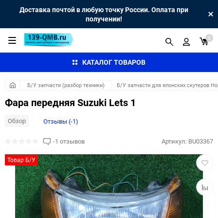
Доставка почтой в любую точку России. Оплата при
получении!
0
КАТАЛОГ ТОВАРОВ
Б/У запчасти (разбор техники)
Б/У запчасти для японских скутеров H
Фара передняя Suzuki Lets 1
Обзор
Отзывы (-1)
-1 отзывов
Артикул:
BU03367
Добав
Товар Б/У
в
избра
Добав
к
сравн