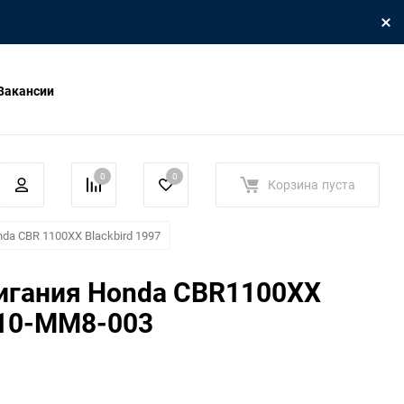
Вакансии
0
0
Корзина
пуста
da CBR 1100XX Blackbird 1997
игания Honda CBR1100XX
510-MM8-003