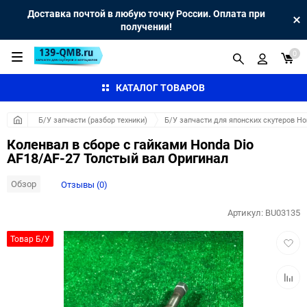
Доставка почтой в любую точку России. Оплата при
получении!
0
КАТАЛОГ ТОВАРОВ
Б/У запчасти (разбор техники)
Б/У запчасти для японских скутеров H
Коленвал в сборе с гайками Honda Dio
AF18/AF-27 Толстый вал Оригинал
Обзор
Отзывы (0)
Артикул:
BU03135
Добав
Товар Б/У
в
избра
Добав
к
сравн