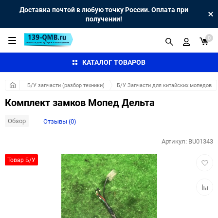
Доставка почтой в любую точку России. Оплата при
получении!
0
КАТАЛОГ ТОВАРОВ
Б/У запчасти (разбор техники)
Б/У Запчасти для китайских мопедов
Комплект замков Мопед Дельта
Обзор
Отзывы (0)
Артикул:
BU01343
Добав
Товар Б/У
в
избра
Добав
к
сравн