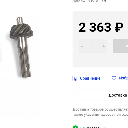
Артикул:
980-WTYH
2 363
₽
В
Изб
Сравнение
Доставка
Доставка товаров осуществляе
после указания адреса при оф