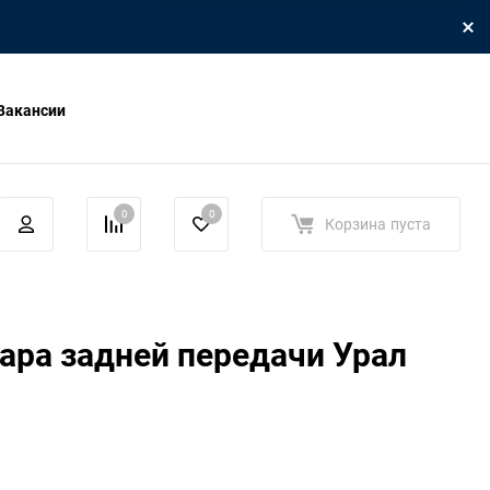
Вакансии
0
0
Корзина
пуста
ара задней передачи Урал