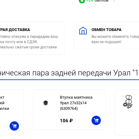
+24
баллов
?
РАЯ ДОСТАВКА
ОБМЕН ТОВАРА
тивно упакуем и передадим ваш
Вы можете обменять товар
 на почту или в СДЭК.
вам не подошел!
мально сжатые сроки доставки
ическая пара задней передачи Урал "1
кт
Втулка маятника
лей
Урал 27x32x14
вилки
(6309764)
106
₽