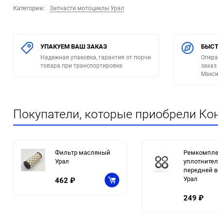
Категории:
Запчасти мотоциклы Урал
УПАКУЕМ ВАШ ЗАКАЗ
БЫСТ
Надежная упаковка, гарантия от порчи
Опера
товара при транспортировке
заказ
Макси
Покупатели, которые приобрели Кон
Фильтр масляный
Ремкомпле
Урал
уплотните
передней 
Урал
462
₽
249
₽