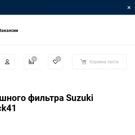
Вакансии
0
0
Корзина
пуста
шного фильтра Suzuki
ck41