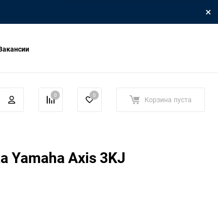
Вакансии
0
0
Корзина
пуста
а Yamaha Axis 3KJ