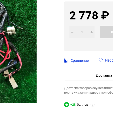
2 778
₽
В
Изб
Сравнение
Доставка
Доставка товаров осуществляе
после указания адреса при оф
+28
баллов
?