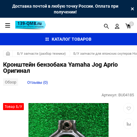
Доставка почтой в любую точку России. Оплата при
получении!
0
КАТАЛОГ ТОВАРОВ
Б/У запчасти (разбор техники)
Б/У запчасти для японских скутеров H
Кронштейн бензобака Yamaha Jog Aprio
Оригинал
Обзор
Отзывы (0)
Артикул:
BU04185
Добав
Товар Б/У
в
избра
Добав
к
сравн