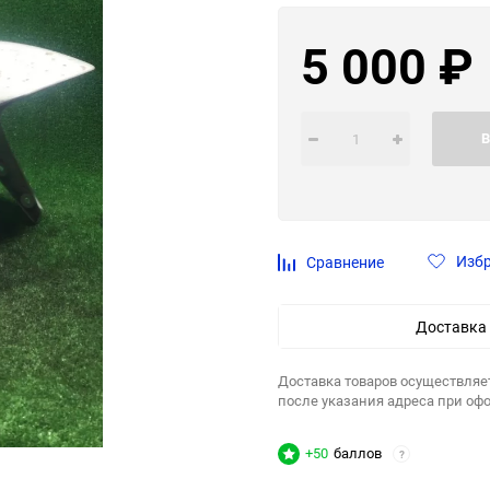
5 000
₽
В
Изб
Сравнение
Доставка
Доставка товаров осуществляе
после указания адреса при оф
+50
баллов
?