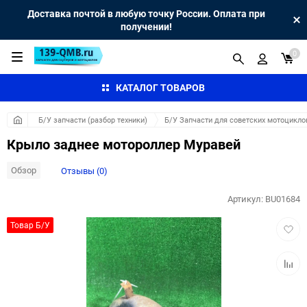
Доставка почтой в любую точку России. Оплата при
получении!
0
КАТАЛОГ ТОВАРОВ
Б/У запчасти (разбор техники)
Б/У Запчасти для советских мотоцикло
Крыло заднее мотороллер Муравей
Обзор
Отзывы (0)
Артикул:
BU01684
Добав
Товар Б/У
в
избра
Добав
к
сравн