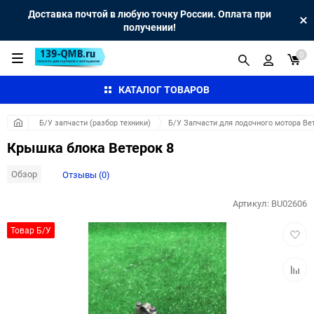
Доставка почтой в любую точку России. Оплата при
получении!
0
КАТАЛОГ ТОВАРОВ
Б/У запчасти (разбор техники)
Б/У Запчасти для лодочного мотора Вет
Крышка блока Ветерок 8
Обзор
Отзывы (0)
Артикул:
BU02606
Добав
Товар Б/У
в
избра
Добав
к
сравн