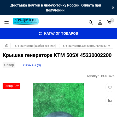
Доставка почтой в любую точку России. Оплата при
получении!
0
КАТАЛОГ ТОВАРОВ
Б/У запчасти (разбор техники)
Б/У запчасти для мотоциклов KTM
Крышка генератора KTM 50SX 45230002200
Обзор
Отзывы (0)
Артикул:
BU01426
Добав
Товар Б/У
в
избра
Добав
к
сравн