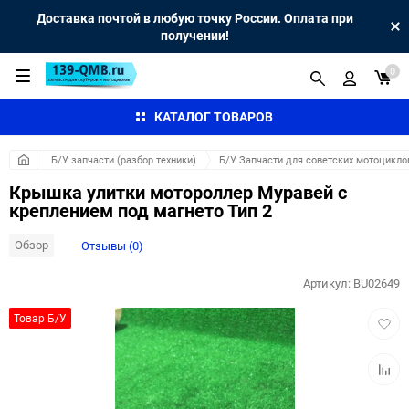
Доставка почтой в любую точку России. Оплата при
получении!
0
КАТАЛОГ ТОВАРОВ
Б/У запчасти (разбор техники)
Б/У Запчасти для советских мотоцикло
Крышка улитки мотороллер Муравей с
креплением под магнето Тип 2
Обзор
Отзывы (0)
Артикул:
BU02649
Добав
Товар Б/У
в
избра
Добав
к
сравн