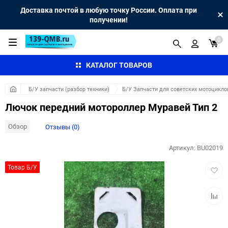
Доставка почтой в любую точку России. Оплата при
получении!
0
КАТАЛОГ ТОВАРОВ
Б/У запчасти (разбор техники)
Б/У Запчасти для советских мотоцикло
Лючок передний мотороллер Муравей Тип 2
Обзор
Отзывы (0)
Артикул:
BU02019
Добав
Товар Б/У
в
избра
Добав
к
сравн