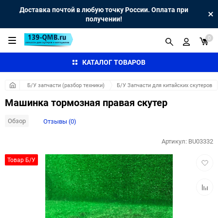
Доставка почтой в любую точку России. Оплата при
получении!
0
КАТАЛОГ ТОВАРОВ
Б/У запчасти (разбор техники)
Б/У Запчасти для китайских скутеров
Машинка тормозная правая скутер
Обзор
Отзывы (0)
Артикул:
BU03332
Добав
Товар Б/У
в
избра
Добав
к
сравн