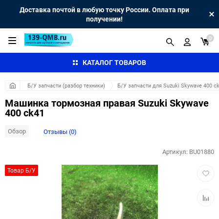
Доставка почтой в любую точку России. Оплата при
получении!
0
КАТАЛОГ ТОВАРОВ
Б/У запчасти (разбор техники)
Б/У запчасти для Suzuki Skywave 400 c
Машинка тормозная правая Suzuki Skywave
400 ck41
Обзор
Отзывы (0)
Артикул:
BU01880
Добав
Товар Б/У
в
избра
Добав
к
сравн