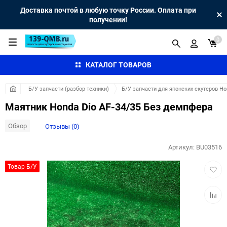
Доставка почтой в любую точку России. Оплата при
получении!
0
КАТАЛОГ ТОВАРОВ
Б/У запчасти (разбор техники)
Б/У запчасти для японских скутеров H
Маятник Honda Dio AF-34/35 Без демпфера
Обзор
Отзывы (0)
Артикул:
BU03516
Добав
Товар Б/У
в
избра
Добав
к
сравн