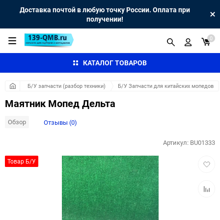
Доставка почтой в любую точку России. Оплата при
получении!
0
КАТАЛОГ ТОВАРОВ
Б/У запчасти (разбор техники)
Б/У Запчасти для китайских мопедов
Маятник Мопед Дельта
Обзор
Отзывы (0)
Артикул:
BU01333
Добав
Товар Б/У
в
избра
Добав
к
сравн