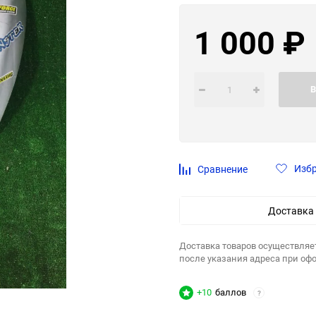
1 000
₽
В
Изб
Сравнение
Доставка
Доставка товаров осуществляе
после указания адреса при оф
+10
баллов
?