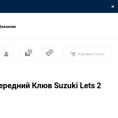
Вакансии
0
0
Корзина
пуста
ередний Клюв Suzuki Lets 2