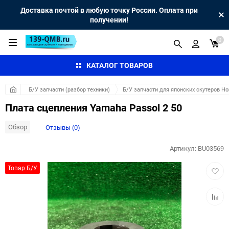
Доставка почтой в любую точку России. Оплата при
получении!
0
КАТАЛОГ ТОВАРОВ
Б/У запчасти (разбор техники)
Б/У запчасти для японских скутеров H
Плата сцепления Yamaha Passol 2 50
Обзор
Отзывы (0)
Артикул:
BU03569
Добав
Товар Б/У
в
избра
Добав
к
сравн