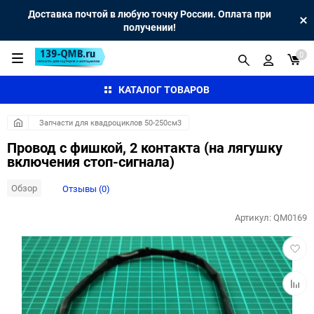
Доставка почтой в любую точку России. Оплата при
получении!
0
КАТАЛОГ ТОВАРОВ
Запчасти для квадроциклов 50-250см3
Провод с фишкой, 2 контакта (на лягушку
включения стоп-сигнала)
Обзор
Отзывы (0)
Артикул:
QM0169
Добав
в
избра
Добав
к
сравн