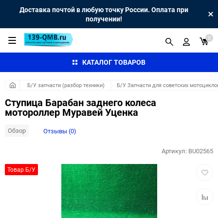
Доставка почтой в любую точку России. Оплата при
получении!
0
КАТАЛОГ ТОВАРОВ
Б/У запчасти (разбор техники)
Б/У Запчасти для советских мотоцикло
Ступица Барабан заднего колеса
мотороллер Муравей Уценка
Обзор
Отзывы (0)
Артикул:
BU02565
Добав
Товар Б/У
в
избра
Добав
к
сравн