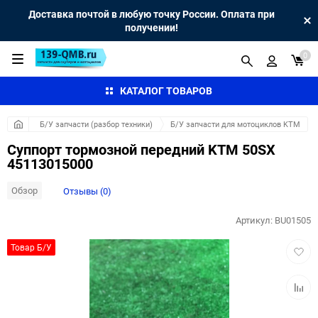
Доставка почтой в любую точку России. Оплата при
получении!
0
КАТАЛОГ ТОВАРОВ
Б/У запчасти (разбор техники)
Б/У запчасти для мотоциклов KTM
Суппорт тормозной передний KTM 50SX
45113015000
Обзор
Отзывы (0)
Артикул:
BU01505
Добав
Товар Б/У
в
избра
Добав
к
сравн