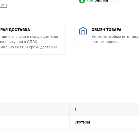
+58
баллов
?
/FMH
РАЯ ДОСТАВКА
ОБМЕН ТОВАРА
тивно упакуем и передадим ваш
Вы можете обменять товар
 на почту или в СДЭК.
вам не подошел!
мально сжатые сроки доставки
1
Скутеры