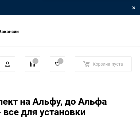
Вакансии
0
0
Корзина
пуста
ект на Альфу, до Альфа
- все для установки