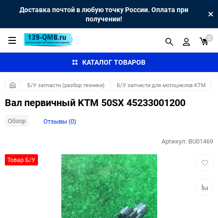
Доставка почтой в любую точку России. Оплата при
получении!
0
КАТАЛОГ ТОВАРОВ
Б/У запчасти (разбор техники)
Б/У запчасти для мотоциклов KTM
Вал первичный KTM 50SX 45233001200
Обзор
Отзывы (0)
Артикул:
BU01469
Добав
Товар Б/У
в
избра
Добав
к
сравн