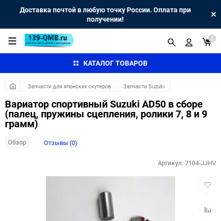
Доставка почтой в любую точку России. Оплата при
получении!
0
КАТАЛОГ ТОВАРОВ
Запчасти для японских скутеров
Запчасти Suzuki
Вариатор спортивный Suzuki AD50 в сборе
(палец, пружины сцепления, ролики 7, 8 и 9
грамм)
Обзор
Отзывы (0)
Артикул:
7104-JJHV
Добав
в
избра
Добав
к